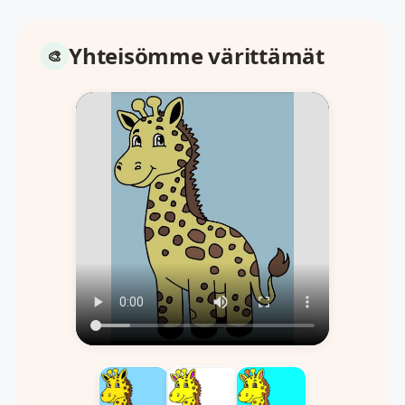
Yhteisömme värittämät