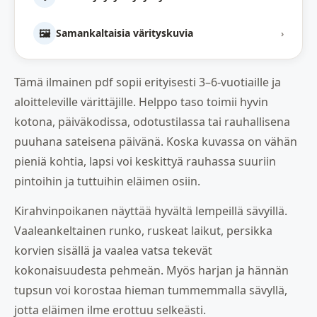
🖼️
Samankaltaisia värityskuvia
›
Tämä ilmainen pdf sopii erityisesti 3–6-vuotiaille ja
aloitteleville värittäjille. Helppo taso toimii hyvin
kotona, päiväkodissa, odotustilassa tai rauhallisena
puuhana sateisena päivänä. Koska kuvassa on vähän
pieniä kohtia, lapsi voi keskittyä rauhassa suuriin
pintoihin ja tuttuihin eläimen osiin.
Kirahvinpoikanen näyttää hyvältä lempeillä sävyillä.
Vaaleankeltainen runko, ruskeat laikut, persikka
korvien sisällä ja vaalea vatsa tekevät
kokonaisuudesta pehmeän. Myös harjan ja hännän
tupsun voi korostaa hieman tummemmalla sävyllä,
jotta eläimen ilme erottuu selkeästi.