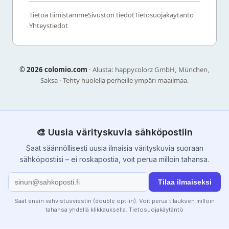
Tietoa tiimistämme
Sivuston tiedot
Tietosuojakäytäntö
Yhteystiedot
©
2026 colomio.com
· Alusta: happycolorz GmbH, München,
Saksa · Tehty huolella perheille ympäri maailmaa.
🎨 Uusia värityskuvia sähköpostiin
Saat säännöllisesti uusia ilmaisia värityskuvia suoraan
sähköpostiisi – ei roskapostia, voit perua milloin tahansa.
Tilaa ilmaiseksi
Saat ensin vahvistusviestin (double opt-in). Voit perua tilauksen milloin
tahansa yhdellä klikkauksella.
Tietosuojakäytäntö