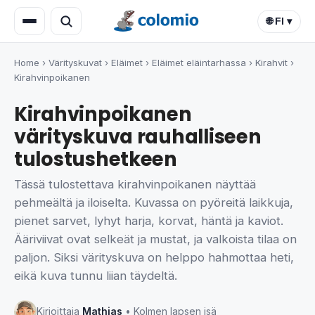
🌐 FI ▾
Home
›
Värityskuvat
›
Eläimet
›
Eläimet eläintarhassa
›
Kirahvit
›
Kirahvinpoikanen
Kirahvinpoikanen
värityskuva rauhalliseen
tulostushetkeen
Tässä tulostettava kirahvinpoikanen näyttää
pehmeältä ja iloiselta. Kuvassa on pyöreitä laikkuja,
pienet sarvet, lyhyt harja, korvat, häntä ja kaviot.
Ääriviivat ovat selkeät ja mustat, ja valkoista tilaa on
paljon. Siksi värityskuva on helppo hahmottaa heti,
eikä kuva tunnu liian täydeltä.
Kirjoittaja
Mathias
• Kolmen lapsen isä