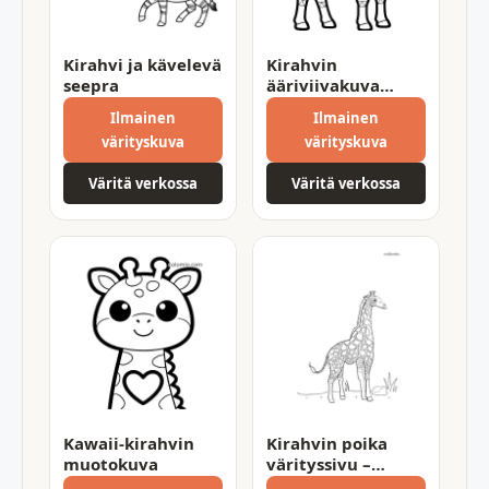
Kirahvi ja kävelevä
Kirahvin
seepra
ääriviivakuva
zentangle-
Ilmainen
Ilmainen
kuvioilla
värityskuva
värityskuva
Väritä verkossa
Väritä verkossa
Kawaii-kirahvin
Kirahvin poika
muotokuva
värityssivu –
tulosta omaksi