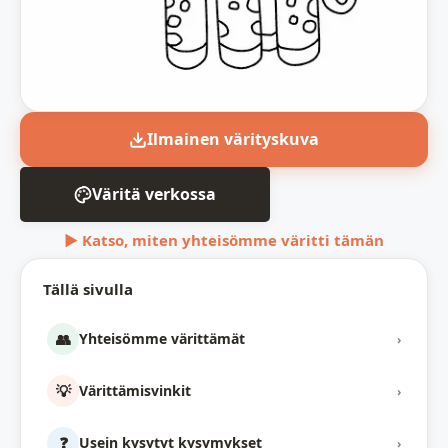
Ilmainen värityskuva
Väritä verkossa
▶ Katso, miten yhteisömme väritti tämän
Tällä sivulla
👥
Yhteisömme värittämät
›
💡
Värittämisvinkit
›
❓
Usein kysytyt kysymykset
›