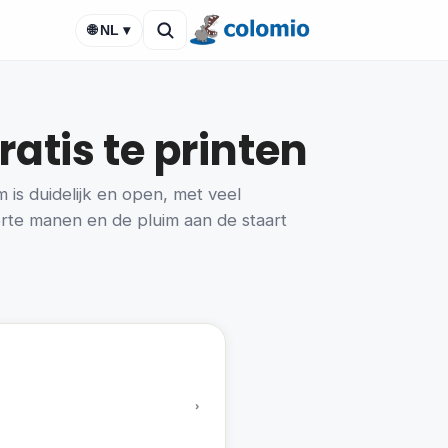
🌐 NL ▾
atis te printen
 is duidelijk en open, met veel
korte manen en de pluim aan de staart
›