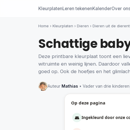
Kleurplaten
Leren tekenen
Kalender
Over on
Home
›
Kleurplaten
›
Dieren
›
Dieren uit de dierent
Schattige babyg
Deze printbare kleurplaat toont een liev
witruimte en weinig lijnen. Daardoor va
goed op. Ook de hoefjes en het glimlach
Auteur
Mathias
• Vader van drie kinderen
Op deze pagina
👥
Ingekleurd door onze 