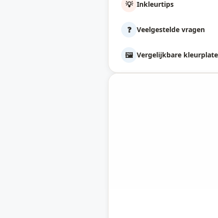
💡
Inkleurtips
❓
Veelgestelde vragen
🖼️
Vergelijkbare kleurplat