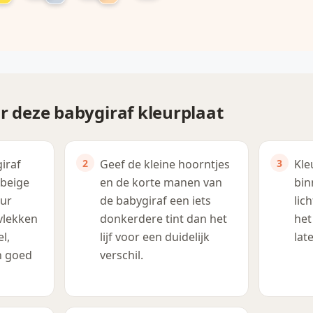
r deze babygiraf kleurplaat
iraf
Geef de kleine hoorntjes
Kle
 beige
en de korte manen van
bin
eur
de babygiraf een iets
lic
vlekken
donkerdere tint dan het
het
l,
lijf voor een duidelijk
lat
n goed
verschil.