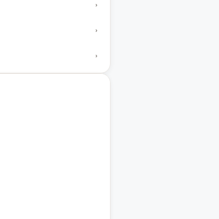
›
›
›