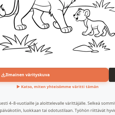
Ilmainen värityskuva
▶ Katso, miten yhteisömme väritti tämän
sti 4–8-vuotiaille ja aloittelevalle värittäjälle. Selkeä sommi
päiväkotiin, luokkaan tai odotustilaan. Työhön riittävät hyvin