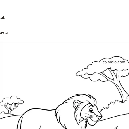
set
uvia