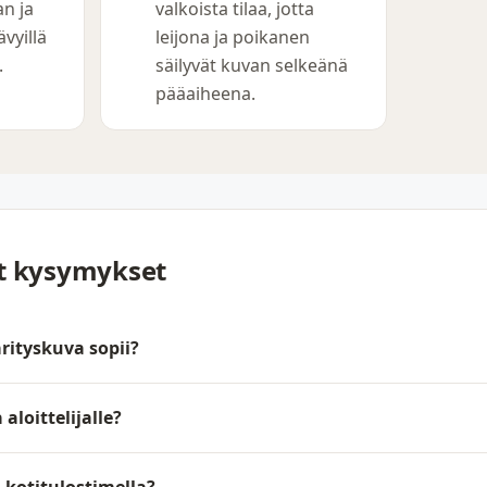
n ja
valkoista tilaa, jotta
vyillä
leijona ja poikanen
.
säilyvät kuvan selkeänä
pääaiheena.
yt kysymykset
rityskuva sopii?
aloittelijalle?