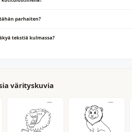
 kotitulostimella?
 tähän parhaiten?
näkyä tekstiä kulmassa?
ia värityskuvia