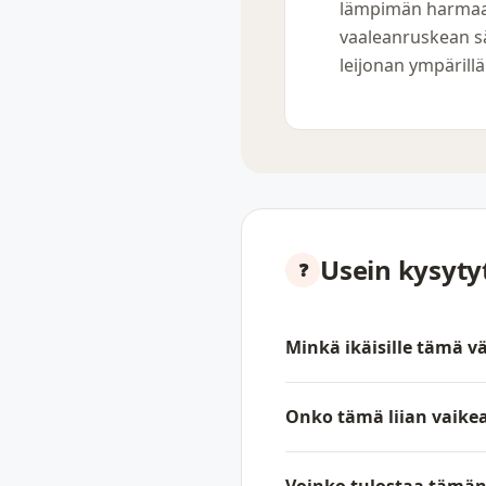
lämpimän harmaa
vaaleanruskean sä
leijonan ympärillä
Usein kysyt
Minkä ikäisille tämä vä
Onko tämä liian vaikea 