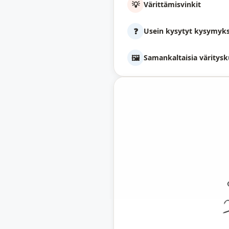
💡
Värittämisvinkit
❓
Usein kysytyt kysymyk
🖼️
Samankaltaisia väritysk