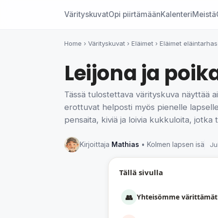
Värityskuvat
Opi piirtämään
Kalenteri
Meistä
Home
›
Värityskuvat
›
Eläimet
›
Eläimet eläintarha
Leijona ja poik
Tässä tulostettava värityskuva näyttää a
erottuvat helposti myös pienelle lapselle.
pensaita, kiviä ja loivia kukkuloita, jot
Kirjoittaja
Mathias
• Kolmen lapsen isä
Ju
Tällä sivulla
👥
Yhteisömme värittämät