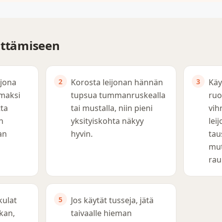
ittämiseen
ijona
Korosta leijonan hännän
Käy
maksi
tupsua tummanruskealla
ruo
tta
tai mustalla, niin pieni
vih
n
yksityiskohta näkyy
lei
an
hyvin.
tau
mut
rau
kulat
Jos käytät tusseja, jätä
kan,
taivaalle hieman