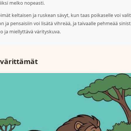
iiksi melko nopeasti.
pimät keltaisen ja ruskean sävyt, kun taas poikaselle voi va
 ja pensaisiin voi lisätä vihreää, ja taivaalle pehmeää sinist
 ja miellyttävä värityskuva.
värittämät