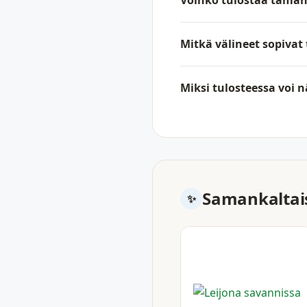
Voinko tulostaa tämän
Mitkä välineet sopivat
Miksi tulosteessa voi 
Samankaltais