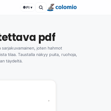
🌐 FI ▾
tettava pdf
 ja sarjakuvamainen, joten hahmot
sta tilaa. Taustalla näkyy puita, ruohoja,
ian täydeltä.
›