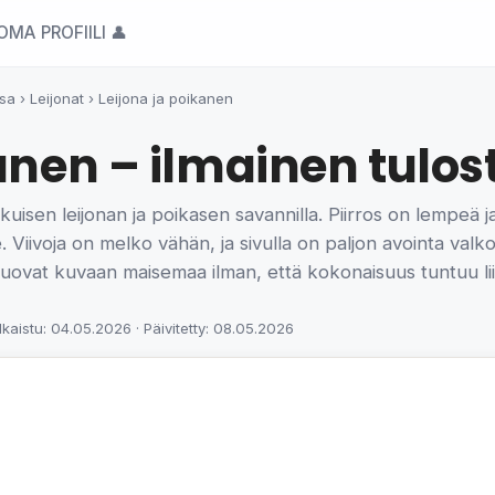
OMA PROFIILI 👤
ssa
›
Leijonat
›
Leijona ja poikanen
anen – ilmainen tulos
ikuisen leijonan ja poikasen savannilla. Piirros on lempeä
 Viivoja on melko vähän, ja sivulla on paljon avointa valkoi
ka tuovat kuvaan maisemaa ilman, että kokonaisuus tuntuu li
lkaistu: 04.05.2026 · Päivitetty: 08.05.2026