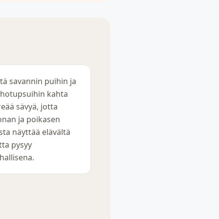
tä savannin puihin ja
hotupsuihin kahta
reää sävyä, jotta
jonan ja poikasen
sta näyttää elävältä
ta pysyy
hallisena.