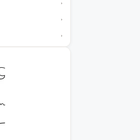
›
›
›