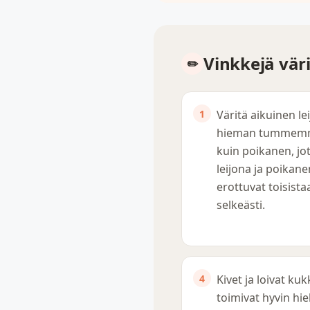
Vinkkejä vär
Väritä aikuinen le
hieman tummem
kuin poikanen, jo
leijona ja poikane
erottuvat toisista
selkeästi.
Kivet ja loivat kuk
toimivat hyvin hie