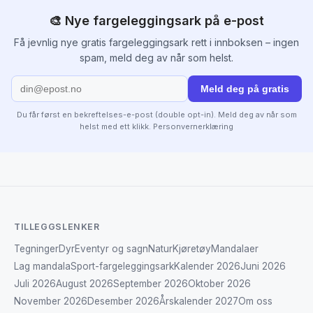
🎨 Nye fargeleggingsark på e-post
Få jevnlig nye gratis fargeleggingsark rett i innboksen – ingen
spam, meld deg av når som helst.
Meld deg på gratis
Du får først en bekreftelses-e-post (double opt-in). Meld deg av når som
helst med ett klikk.
Personvernerklæring
TILLEGGSLENKER
Tegninger
Dyr
Eventyr og sagn
Natur
Kjøretøy
Mandalaer
Lag mandala
Sport-fargeleggingsark
Kalender 2026
Juni 2026
Juli 2026
August 2026
September 2026
Oktober 2026
November 2026
Desember 2026
Årskalender 2027
Om oss