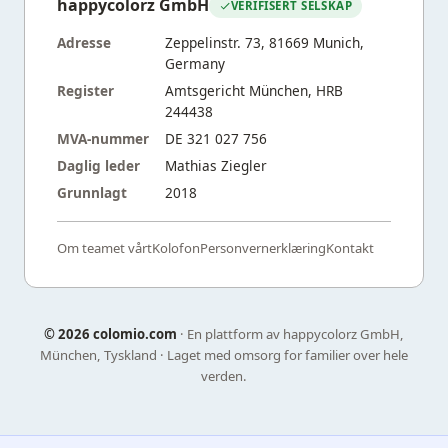
happycolorz GmbH
VERIFISERT SELSKAP
Adresse
Zeppelinstr. 73, 81669 Munich,
Germany
Register
Amtsgericht München, HRB
244438
MVA-nummer
DE 321 027 756
Daglig leder
Mathias Ziegler
Grunnlagt
2018
Om teamet vårt
Kolofon
Personvernerklæring
Kontakt
©
2026 colomio.com
· En plattform av happycolorz GmbH,
München, Tyskland · Laget med omsorg for familier over hele
verden.