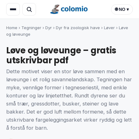
🌐 NO ▾
Home
›
Tegninger
›
Dyr
›
Dyr fra zoologisk have
›
Løver
›
Løve
og løveunge
Løve og løveunge – gratis
utskrivbar pdf
Dette motivet viser en stor løve sammen med en
løveunge i et rolig savannelandskap. Tegningen har
myke, vennlige former i tegneseriestil, med enkle
konturer og lav linjetetthet. Rundt dyrene ser du
små trær, gressdotter, busker, steiner og lave
bakker. Det er god luft mellom formene, så dette
utskrivbare fargeleggingsarket virker ryddig og lett
å forstå for barn.