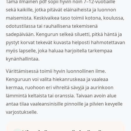
Tämä ilmainen pdf sopii hyvin noin 7–12-vuotiaille
sekä kaikille, jotka pitävät eläinaiheista ja luonnon
maisemista. Keskivaikea taso toimii kotona, koulussa,
odotustilassa tai rauhallisena tekemisenä
sadepäivään. Kengurun selkeä siluetti, pitkä häntä ja
pystyt korvat tekevät kuvasta helposti hahmotettavan
myös lapselle, joka haluaa harjoitella tarkempaa
kynänhallintaa.
Värittämisessä toimii hyvin luonnollinen ilme.
Kenguruun voi valita hiekanruskeaa ja vaaleaa
kermaa, ruohoon eri vihreitä sävyjä ja aurinkoon
lämmintä keltaista tai oranssia. Taivaan avoin alue
antaa tilaa vaaleansinisille pinnoille ja pilvien kevyelle
varjostukselle.