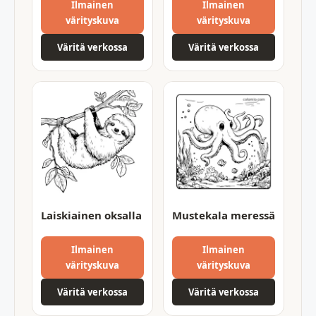
Ilmainen
Ilmainen
värityskuva
värityskuva
Väritä verkossa
Väritä verkossa
Laiskiainen oksalla
Mustekala meressä
Ilmainen
Ilmainen
värityskuva
värityskuva
Väritä verkossa
Väritä verkossa