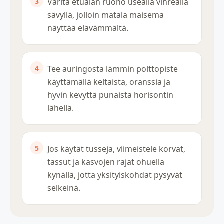
Väritä etualan ruoho usealla vihreällä
sävyllä, jolloin matala maisema
näyttää elävämmältä.
Tee auringosta lämmin polttopiste
käyttämällä keltaista, oranssia ja
hyvin kevyttä punaista horisontin
lähellä.
Jos käytät tusseja, viimeistele korvat,
tassut ja kasvojen rajat ohuella
kynällä, jotta yksityiskohdat pysyvät
selkeinä.