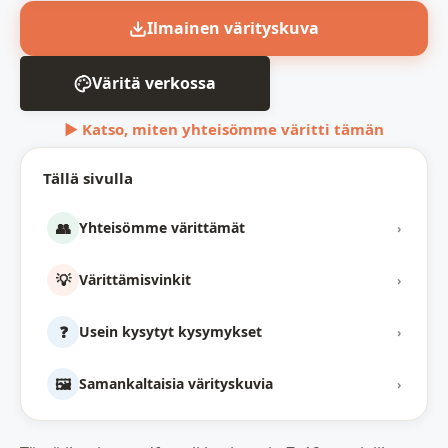
Ilmainen värityskuva
Väritä verkossa
▶ Katso, miten yhteisömme väritti tämän
Tällä sivulla
👥
Yhteisömme värittämät
›
💡
Värittämisvinkit
›
❓
Usein kysytyt kysymykset
›
🖼️
Samankaltaisia värityskuvia
›