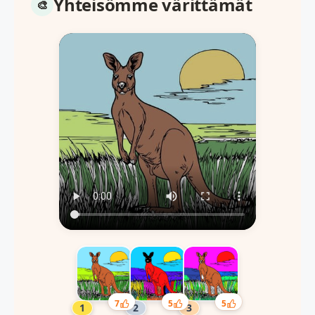
Yhteisömme värittämät
7
5
5