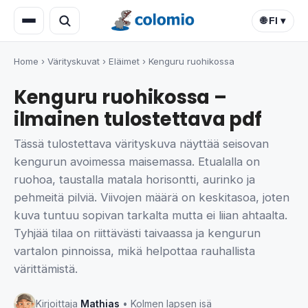
🌐 FI ▾
Home
›
Värityskuvat
›
Eläimet
›
Kenguru ruohikossa
Kenguru ruohikossa –
ilmainen tulostettava pdf
Tässä tulostettava värityskuva näyttää seisovan
kengurun avoimessa maisemassa. Etualalla on
ruohoa, taustalla matala horisontti, aurinko ja
pehmeitä pilviä. Viivojen määrä on keskitasoa, joten
kuva tuntuu sopivan tarkalta mutta ei liian ahtaalta.
Tyhjää tilaa on riittävästi taivaassa ja kengurun
vartalon pinnoissa, mikä helpottaa rauhallista
värittämistä.
Kirjoittaja
Mathias
• Kolmen lapsen isä