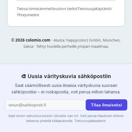
Tietoa tiimistämme
Sivuston tiedot
Tietosuojakäytäntö
Yhteystiedot
©
2026 colomio.com
· Alusta: happycolorz GmbH, München,
Saksa · Tehty huolella perheille ympäri maailmaa.
🎨 Uusia värityskuvia sähköpostiin
Saat säännöllisesti uusia ilmaisia värityskuvia suoraan
sähköpostiisi – ei roskapostia, voit perua milloin tahansa.
Tilaa ilmaiseksi
Saat ensin vahvistusviestin (double opt-in). Voit perua tilauksen milloin
tahansa yhdellä klikkauksella.
Tietosuojakäytäntö