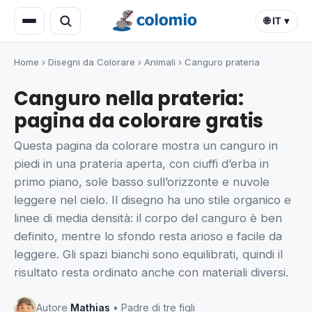
🌐 IT ▾
Home
›
Disegni da Colorare
›
Animali
›
Canguro prateria
Canguro nella prateria:
pagina da colorare gratis
Questa pagina da colorare mostra un canguro in
piedi in una prateria aperta, con ciuffi d’erba in
primo piano, sole basso sull’orizzonte e nuvole
leggere nel cielo. Il disegno ha uno stile organico e
linee di media densità: il corpo del canguro è ben
definito, mentre lo sfondo resta arioso e facile da
leggere. Gli spazi bianchi sono equilibrati, quindi il
risultato resta ordinato anche con materiali diversi.
Autore
Mathias
• Padre di tre figli