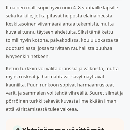
Ilmainen malli sopii hyvin noin 4–8-vuotiaille lapsille
sekä kaikille, jotka pitävät helposta eläinaiheesta.
Keskitasoinen viivamäärä antaa tekemistä, mutta
kuva ei tunnu täyteen ahdetulta. Siksi tämä kettu
toimii hyvin kotona, päiväkodissa, koululuokassa tai
odotustilassa, jossa tarvitaan rauhallista puuhaa
lyhyeenkin hetkeen.
Ketun turkkiin voi valita oranssia ja valkoista, mutta
myös ruskeat ja harmahtavat sävyt näyttävät
kauniilta. Puun runkoon sopivat harmaanruskeat
värit, ja sammalen voi tehdä vihreällä. Suuret silmät ja
pörröinen turkki tekevät kuvasta ilmeikkään ilman,
että värittämisestä tulee vaikeaa.
Yhteisömme värittämät