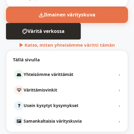
Ilmainen värityskuva
Väritä verkossa
▶ Katso, miten yhteisömme väritti tämän
Tällä sivulla
👥
Yhteisömme värittämät
›
💡
Värittämisvinkit
›
❓
Usein kysytyt kysymykset
›
🖼️
Samankaltaisia värityskuvia
›