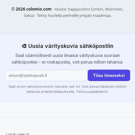
©
2026 colomio.com
· Alusta: happycolorz GmbH, München,
Saksa · Tehty huolella perheille ympäri maailmaa.
🎨 Uusia värityskuvia sähköpostiin
Saat säännöllisesti uusia ilmaisia värityskuvia suoraan
sähköpostiisi – ei roskapostia, voit perua milloin tahansa.
Tilaa ilmaiseksi
Saat ensin vahvistusviestin (double opt-in). Voit perua tilauksen milloin
tahansa yhdellä klikkauksella.
Tietosuojakäytäntö
LISÄLINKIT