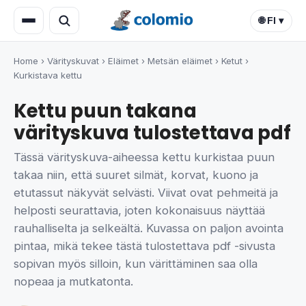
🌐 FI ▾
Home
›
Värityskuvat
›
Eläimet
›
Metsän eläimet
›
Ketut
›
Kurkistava kettu
Kettu puun takana
värityskuva tulostettava pdf
Tässä värityskuva-aiheessa kettu kurkistaa puun
takaa niin, että suuret silmät, korvat, kuono ja
etutassut näkyvät selvästi. Viivat ovat pehmeitä ja
helposti seurattavia, joten kokonaisuus näyttää
rauhalliselta ja selkeältä. Kuvassa on paljon avointa
pintaa, mikä tekee tästä tulostettava pdf -sivusta
sopivan myös silloin, kun värittäminen saa olla
nopeaa ja mutkatonta.