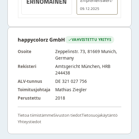
ERINOMAINEN
Empfehlenswert!
09.12.2025
happycolorz GmbH
VAHVISTETTU YRITYS
Osoite
Zeppelinstr. 73, 81669 Munich,
Germany
Rekisteri
Amtsgericht München, HRB
244438
ALV-tunnus
DE 321 027 756
Toimitusjohtaja
Mathias Ziegler
Perustettu
2018
Tietoa tiimistämme
Sivuston tiedot
Tietosuojakäytäntö
Yhteystiedot