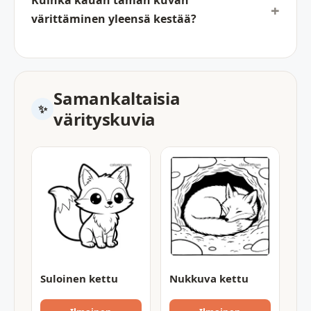
Kuinka kauan tämän kuvan
värittäminen yleensä kestää?
Samankaltaisia
värityskuvia
Suloinen kettu
Nukkuva kettu