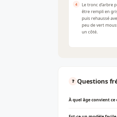
Le tronc d’arbre 
être rempli en gri
puis rehaussé av
peu de vert mous
un côté.
Questions fr
À quel âge convient ce 
Est-ce un modèle facile 