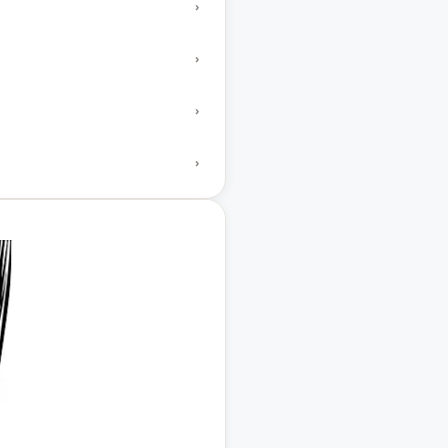
›
›
›
›