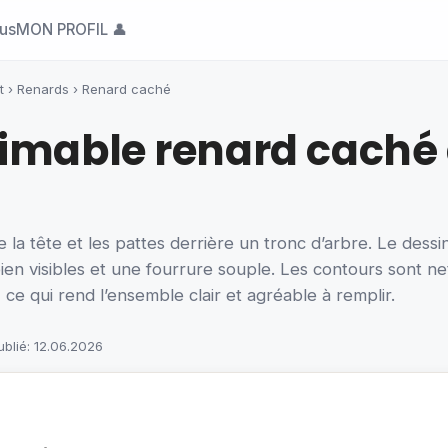
ous
MON PROFIL 👤
t
›
Renards
›
Renard caché
imable renard caché 
la tête et les pattes derrière un tronc d’arbre. Le dessi
bien visibles et une fourrure souple. Les contours sont n
 ce qui rend l’ensemble clair et agréable à remplir.
ublié: 12.06.2026