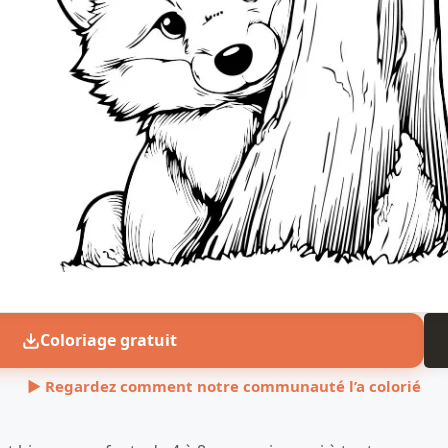
Coloriage gratuit
▶ Regardez comment notre communauté l’a colorié