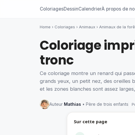
Coloriages
Dessin
Calendrier
À propos de n
Home
›
Coloriages
›
Animaux
›
Animaux de la forê
Coloriage impr
tronc
Ce coloriage montre un renard qui passe 
grands yeux, un petit nez, des oreilles 
et les zones blanches sont assez larges,
Auteur
Mathias
• Père de trois enfants
P
Sur cette page