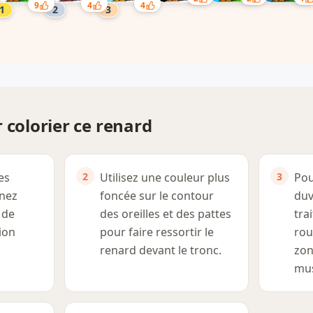
9
4
4
 colorier ce renard
es
Utilisez une couleur plus
Pou
 nez
foncée sur le contour
duv
 de
des oreilles et des pattes
tra
ion
pour faire ressortir le
rou
renard devant le tronc.
zon
mu