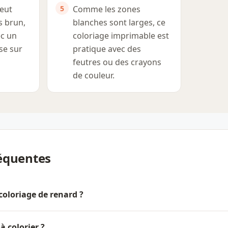
peut
Comme les zones
s brun,
blanches sont larges, ce
ec un
coloriage imprimable est
se sur
pratique avec des
feutres ou des crayons
de couleur.
équentes
coloriage de renard ?
à colorier ?