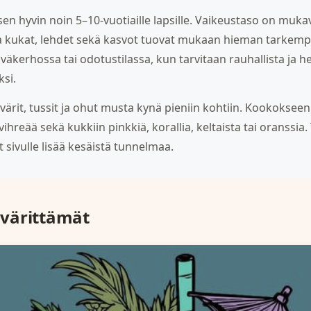
sen hyvin noin 5–10-vuotiaille lapsille. Vaikeustaso on muk
 kukat, lehdet sekä kasvot tuovat mukaan hieman tarkempaa
iväkerhossa tai odotustilassa, kun tarvitaan rauhallista ja h
si.
ärit, tussit ja ohut musta kynä pieniin kohtiin. Kookokseen 
nvihreää sekä kukkiin pinkkiä, korallia, keltaista tai oranssi
at sivulle lisää kesäistä tunnelmaa.
värittämät