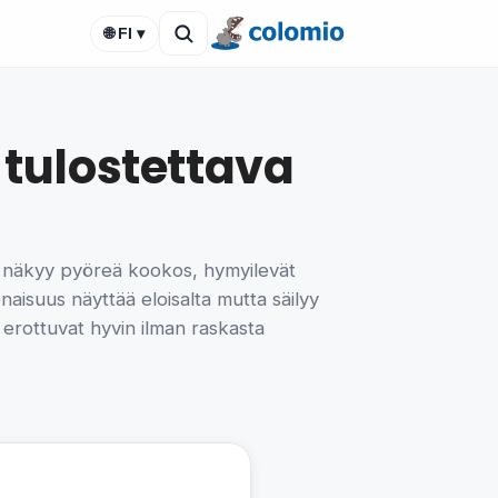
🌐 FI ▾
tulostettava
a näkyy pyöreä kookos, hymyilevät
onaisuus näyttää eloisalta mutta säilyy
at erottuvat hyvin ilman raskasta