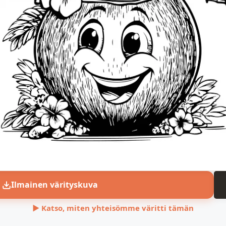
Ilmainen värityskuva
▶ Katso, miten yhteisömme väritti tämän