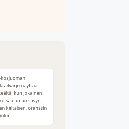
okosjuoman
ktailvarjo näyttää
keältä, kun jokainen
ko saa oman sävyn,
en keltaisen, oranssin
pinkin.