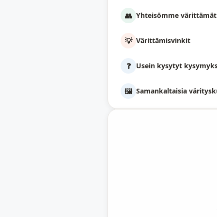
👥
Yhteisömme värittämät
💡
Värittämisvinkit
❓
Usein kysytyt kysymyk
🖼️
Samankaltaisia väritysk