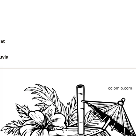
set
uvia