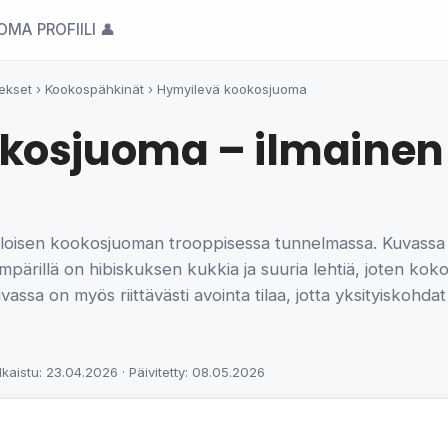
OMA PROFIILI 👤
ekset
›
Kookospähkinät
›
Hymyilevä kookosjuoma
kosjuoma – ilmainen 
ee iloisen kookosjuoman trooppisessa tunnelmassa. Kuvass
 Ympärillä on hibiskuksen kukkia ja suuria lehtiä, joten kok
uvassa on myös riittävästi avointa tilaa, jotta yksityiskohd
lkaistu: 23.04.2026 · Päivitetty: 08.05.2026