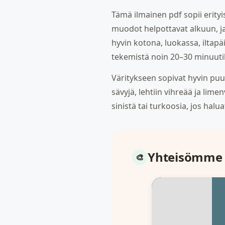
Tämä ilmainen pdf sopii erityi
muodot helpottavat alkuun, ja
hyvin kotona, luokassa, iltapä
tekemistä noin 20–30 minuutik
Väritykseen sopivat hyvin puuv
sävyjä, lehtiin vihreää ja lime
sinistä tai turkoosia, jos halu
Yhteisömme 