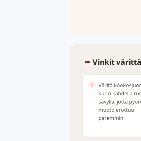
Vinkit värit
Väritä kookosju
kuori kahdella ru
sävyllä, jotta pyö
muoto erottuu
paremmin.