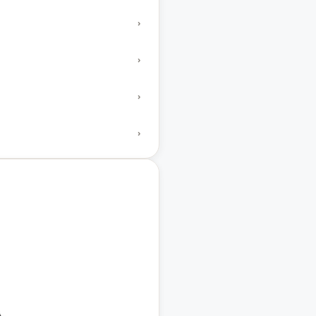
›
›
›
›