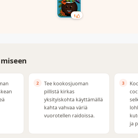
1
tämiseen
oman
Tee kookosjuoman
Ko
skean
pillistä kirkas
coc
reä
yksityiskohta käyttämällä
sel
kahta vahvaa väriä
loh
vuorotellen raidoissa.
kut
ja 