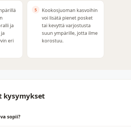
pärillä
Kookosjuoman kasvoihin
en
voi lisätä pienet posket
alli ja
tai kevyttä varjostusta
 ja
suun ympärille, jotta ilme
vin eri
korostuu.
yt kysymykset
va sopii?