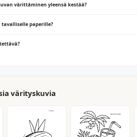
uvan värittäminen yleensä kestää?
avalliselle paperille?
tettävä?
ia värityskuvia