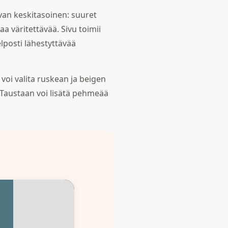
avan keskitasoinen: suuret
 väritettävää. Sivu toimii
elposti lähestyttävää
voi valita ruskean ja beigen
a. Taustaan voi lisätä pehmeää