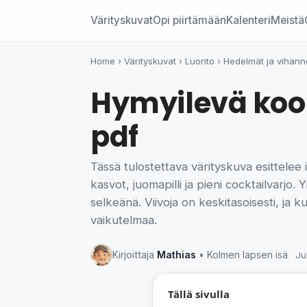
Värityskuvat
Opi piirtämään
Kalenteri
Meistä
Home
›
Värityskuvat
›
Luonto
›
Hedelmät ja vihann
Hymyilevä koo
pdf
Tässä tulostettava värityskuva esittel
kasvot, juomapilli ja pieni cocktailvarjo.
selkeänä. Viivoja on keskitasoisesti, ja k
vaikutelmaa.
Kirjoittaja
Mathias
• Kolmen lapsen isä
Ju
Tällä sivulla