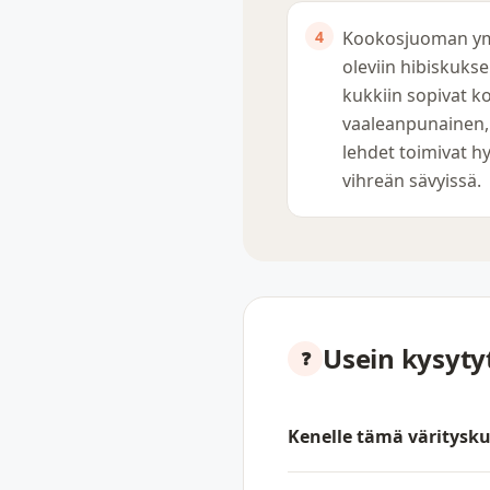
Kookosjuoman ym
oleviin hibiskuks
kukkiin sopivat kor
vaaleanpunainen,
lehdet toimivat hy
vihreän sävyissä.
Usein kysyt
Kenelle tämä väritysku