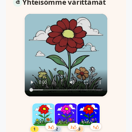
Yhteisömme värittämät
3
2
1