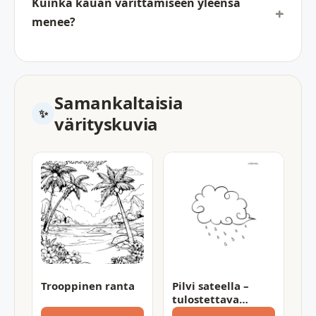
Kuinka kauan värittämiseen yleensä
menee?
Samankaltaisia
värityskuvia
Trooppinen ranta
Pilvi sateella –
tulostettava
värityssivu