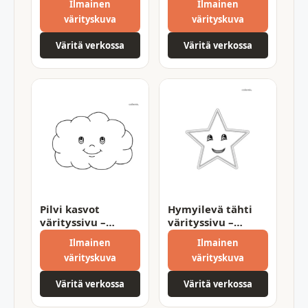
Ilmainen
Ilmainen
värityskuva
värityskuva
Väritä verkossa
Väritä verkossa
Pilvi kasvot
Hymyilevä tähti
värityssivu –
värityssivu –
tulosta omaksi
iloinen ja valoisa
Ilmainen
Ilmainen
tulostettava
värityskuva
värityskuva
Väritä verkossa
Väritä verkossa