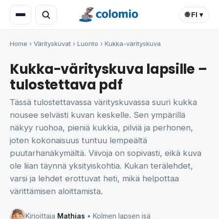
🌐 FI ▾
Home
›
Värityskuvat
›
Luonto
›
Kukka-värityskuva
Kukka-värityskuva lapsille –
tulostettava pdf
Tässä tulostettavassa värityskuvassa suuri kukka
nousee selvästi kuvan keskelle. Sen ympärillä
näkyy ruohoa, pieniä kukkia, pilviä ja perhonen,
joten kokonaisuus tuntuu lempeältä
puutarhanäkymältä. Viivoja on sopivasti, eikä kuva
ole liian täynnä yksityiskohtia. Kukan terälehdet,
varsi ja lehdet erottuvat heti, mikä helpottaa
värittämisen aloittamista.
Kirjoittaja
Mathias
• Kolmen lapsen isä