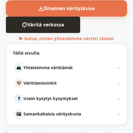
Ilmainen värityskuva
Väritä verkossa
▶ Katso, miten yhteisömme väritti tämän
Tällä sivulla
👥
Yhteisömme värittämät
›
💡
Värittämisvinkit
›
❓
Usein kysytyt kysymykset
›
🖼️
Samankaltaisia värityskuvia
›