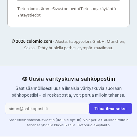
Tietoa tiimistämme
Sivuston tiedot
Tietosuojakäytäntö
Yhteystiedot
©
2026 colomio.com
· Alusta: happycolorz GmbH, München,
Saksa · Tehty huolella perheille ympäri maailmaa.
🎨 Uusia värityskuvia sähköpostiin
Saat säännöllisesti uusia ilmaisia värityskuvia suoraan
sähköpostiisi – ei roskapostia, voit perua milloin tahansa.
Tilaa ilmaiseksi
Saat ensin vahvistusviestin (double opt-in). Voit perua tilauksen milloin
tahansa yhdellä klikkauksella.
Tietosuojakäytäntö