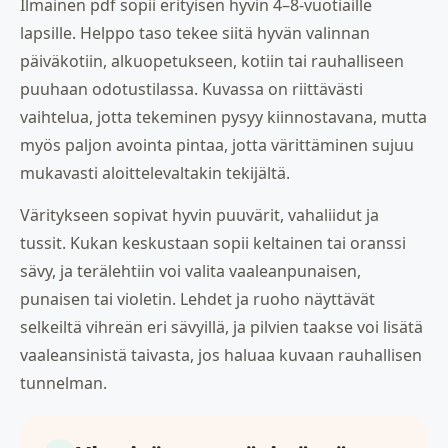
Ilmainen pdf sopii erityisen hyvin 4–8-vuotiaille
lapsille. Helppo taso tekee siitä hyvän valinnan
päiväkotiin, alkuopetukseen, kotiin tai rauhalliseen
puuhaan odotustilassa. Kuvassa on riittävästi
vaihtelua, jotta tekeminen pysyy kiinnostavana, mutta
myös paljon avointa pintaa, jotta värittäminen sujuu
mukavasti aloittelevaltakin tekijältä.
Väritykseen sopivat hyvin puuvärit, vahaliidut ja
tussit. Kukan keskustaan sopii keltainen tai oranssi
sävy, ja terälehtiin voi valita vaaleanpunaisen,
punaisen tai violetin. Lehdet ja ruoho näyttävät
selkeiltä vihreän eri sävyillä, ja pilvien taakse voi lisätä
vaaleansinistä taivasta, jos haluaa kuvaan rauhallisen
tunnelman.