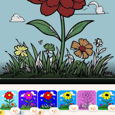
1
0
0
3
2
1