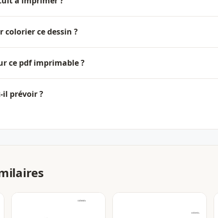
tuit à imprimer ?
 colorier ce dessin ?
our ce pdf imprimable ?
il prévoir ?
milaires