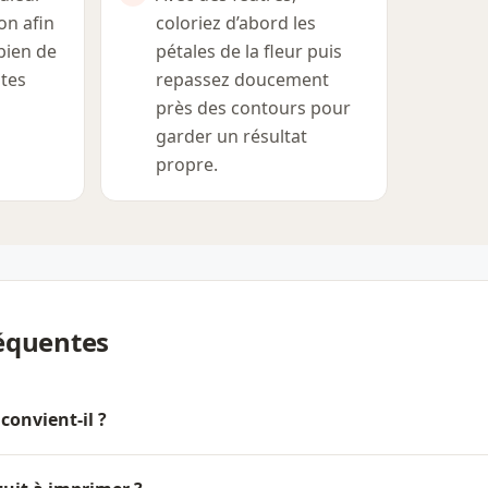
lon afin
coloriez d’abord les
 bien de
pétales de la fleur puis
ites
repassez doucement
près des contours pour
garder un résultat
propre.
équentes
convient-il ?