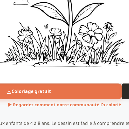
Coloriage gratuit
▶ Regardez comment notre communauté l’a colorié
aux enfants de 4 à 8 ans. Le dessin est facile à comprendre