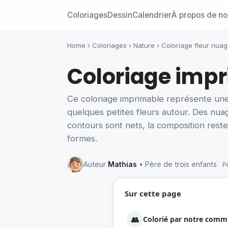
Coloriages
Dessin
Calendrier
À propos de n
Home
›
Coloriages
›
Nature
›
Coloriage fleur nua
Coloriage impr
Ce coloriage imprimable représente une g
quelques petites fleurs autour. Des nua
contours sont nets, la composition reste 
formes.
Auteur
Mathias
• Père de trois enfants
P
Sur cette page
👥
Colorié par notre com