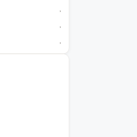
›
›
›