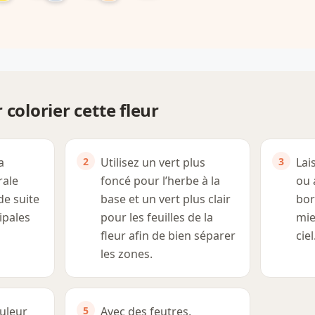
 colorier cette fleur
a
Utilisez un vert plus
Lai
rale
foncé pour l’herbe à la
ou 
de suite
base et un vert plus clair
bor
ipales
pour les feuilles de la
mie
fleur afin de bien séparer
ciel
les zones.
uleur
Avec des feutres,