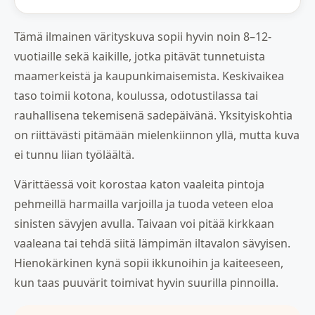
Tämä ilmainen värityskuva sopii hyvin noin 8–12-
vuotiaille sekä kaikille, jotka pitävät tunnetuista
maamerkeistä ja kaupunkimaisemista. Keskivaikea
taso toimii kotona, koulussa, odotustilassa tai
rauhallisena tekemisenä sadepäivänä. Yksityiskohtia
on riittävästi pitämään mielenkiinnon yllä, mutta kuva
ei tunnu liian työläältä.
Värittäessä voit korostaa katon vaaleita pintoja
pehmeillä harmailla varjoilla ja tuoda veteen eloa
sinisten sävyjen avulla. Taivaan voi pitää kirkkaan
vaaleana tai tehdä siitä lämpimän iltavalon sävyisen.
Hienokärkinen kynä sopii ikkunoihin ja kaiteeseen,
kun taas puuvärit toimivat hyvin suurilla pinnoilla.