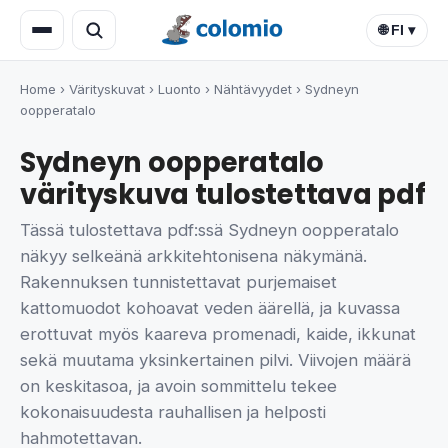
🌐 FI ▾
Home
›
Värityskuvat
›
Luonto
›
Nähtävyydet
›
Sydneyn
oopperatalo
Sydneyn oopperatalo
värityskuva tulostettava pdf
Tässä tulostettava pdf:ssä Sydneyn oopperatalo
näkyy selkeänä arkkitehtonisena näkymänä.
Rakennuksen tunnistettavat purjemaiset
kattomuodot kohoavat veden äärellä, ja kuvassa
erottuvat myös kaareva promenadi, kaide, ikkunat
sekä muutama yksinkertainen pilvi. Viivojen määrä
on keskitasoa, ja avoin sommittelu tekee
kokonaisuudesta rauhallisen ja helposti
hahmotettavan.