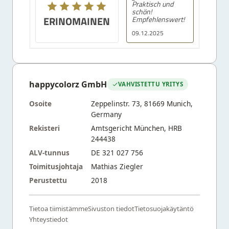
Praktisch und
schön!
ERINOMAINEN
Empfehlenswert!
09.12.2025
happycolorz GmbH
VAHVISTETTU YRITYS
Osoite
Zeppelinstr. 73, 81669 Munich,
Germany
Rekisteri
Amtsgericht München, HRB
244438
ALV-tunnus
DE 321 027 756
Toimitusjohtaja
Mathias Ziegler
Perustettu
2018
Tietoa tiimistämme
Sivuston tiedot
Tietosuojakäytäntö
Yhteystiedot