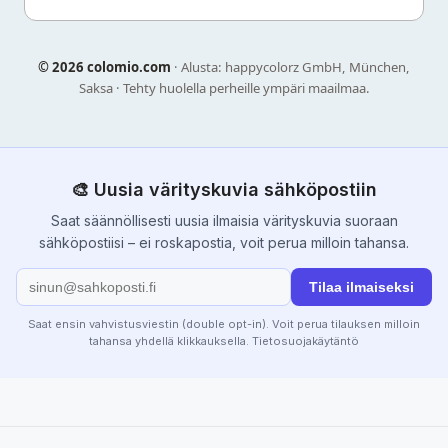
©
2026 colomio.com
· Alusta: happycolorz GmbH, München,
Saksa · Tehty huolella perheille ympäri maailmaa.
🎨 Uusia värityskuvia sähköpostiin
Saat säännöllisesti uusia ilmaisia värityskuvia suoraan
sähköpostiisi – ei roskapostia, voit perua milloin tahansa.
Tilaa ilmaiseksi
Saat ensin vahvistusviestin (double opt-in). Voit perua tilauksen milloin
tahansa yhdellä klikkauksella.
Tietosuojakäytäntö