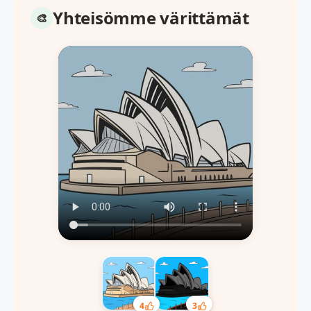
Yhteisömme värittämät
4
3