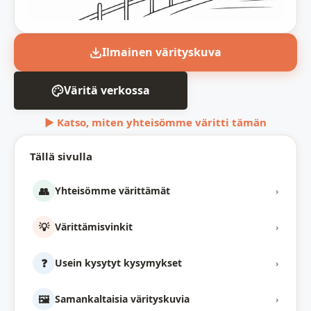
Ilmainen värityskuva
Väritä verkossa
▶ Katso, miten yhteisömme väritti tämän
Tällä sivulla
👥
Yhteisömme värittämät
›
💡
Värittämisvinkit
›
❓
Usein kysytyt kysymykset
›
🖼️
Samankaltaisia värityskuvia
›