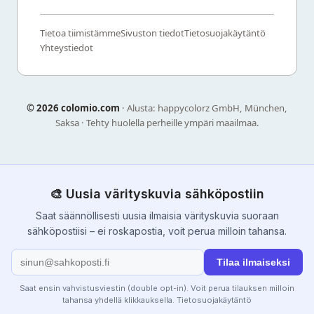
Tietoa tiimistämme
Sivuston tiedot
Tietosuojakäytäntö
Yhteystiedot
©
2026 colomio.com
· Alusta: happycolorz GmbH, München,
Saksa · Tehty huolella perheille ympäri maailmaa.
🎨 Uusia värityskuvia sähköpostiin
Saat säännöllisesti uusia ilmaisia värityskuvia suoraan
sähköpostiisi – ei roskapostia, voit perua milloin tahansa.
Tilaa ilmaiseksi
Saat ensin vahvistusviestin (double opt-in). Voit perua tilauksen milloin
tahansa yhdellä klikkauksella.
Tietosuojakäytäntö