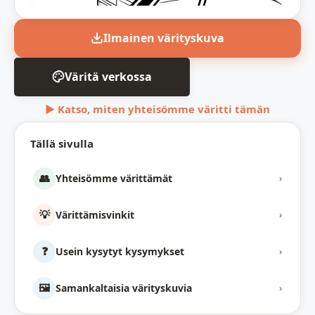
Ilmainen värityskuva
Väritä verkossa
▶ Katso, miten yhteisömme väritti tämän
Tällä sivulla
👥
Yhteisömme värittämät
›
💡
Värittämisvinkit
›
❓
Usein kysytyt kysymykset
›
🖼️
Samankaltaisia värityskuvia
›