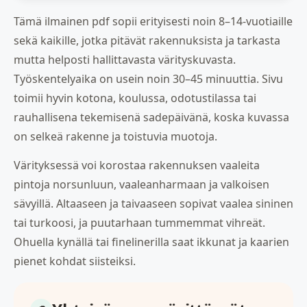
Tämä ilmainen pdf sopii erityisesti noin 8–14-vuotiaille
sekä kaikille, jotka pitävät rakennuksista ja tarkasta
mutta helposti hallittavasta värityskuvasta.
Työskentelyaika on usein noin 30–45 minuuttia. Sivu
toimii hyvin kotona, koulussa, odotustilassa tai
rauhallisena tekemisenä sadepäivänä, koska kuvassa
on selkeä rakenne ja toistuvia muotoja.
Värityksessä voi korostaa rakennuksen vaaleita
pintoja norsunluun, vaaleanharmaan ja valkoisen
sävyillä. Altaaseen ja taivaaseen sopivat vaalea sininen
tai turkoosi, ja puutarhaan tummemmat vihreät.
Ohuella kynällä tai finelinerilla saat ikkunat ja kaarien
pienet kohdat siisteiksi.