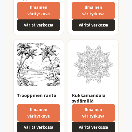
Ilmainen
Ilmainen
värityskuva
värityskuva
Väritä verkossa
Väritä verkossa
Trooppinen ranta
Kukkamandala
sydämillä
Ilmainen
Ilmainen
värityskuva
värityskuva
Väritä verkossa
Väritä verkossa