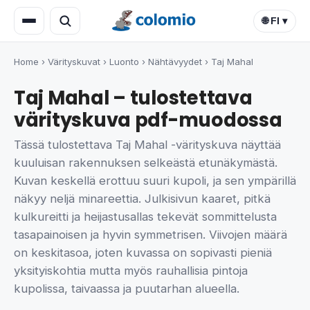
🌐 FI ▾
Home
›
Värityskuvat
›
Luonto
›
Nähtävyydet
›
Taj Mahal
Taj Mahal – tulostettava
värityskuva pdf-muodossa
Tässä tulostettava Taj Mahal -värityskuva näyttää
kuuluisan rakennuksen selkeästä etunäkymästä.
Kuvan keskellä erottuu suuri kupoli, ja sen ympärillä
näkyy neljä minareettia. Julkisivun kaaret, pitkä
kulkureitti ja heijastusallas tekevät sommittelusta
tasapainoisen ja hyvin symmetrisen. Viivojen määrä
on keskitasoa, joten kuvassa on sopivasti pieniä
yksityiskohtia mutta myös rauhallisia pintoja
kupolissa, taivaassa ja puutarhan alueella.