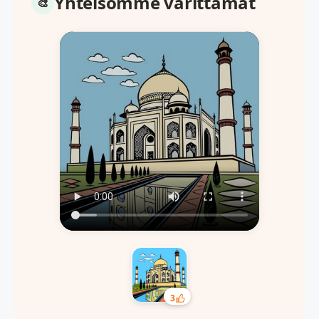
Yhteisömme värittämät
3