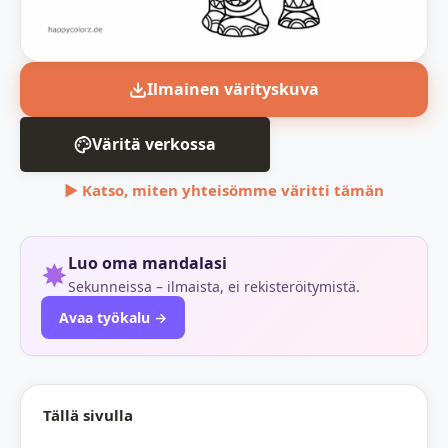
Ilmainen värityskuva
Väritä verkossa
▶ Katso, miten yhteisömme väritti tämän
Luo oma mandalasi
✸
Sekunneissa – ilmaista, ei rekisteröitymistä.
Avaa työkalu →
Tällä sivulla