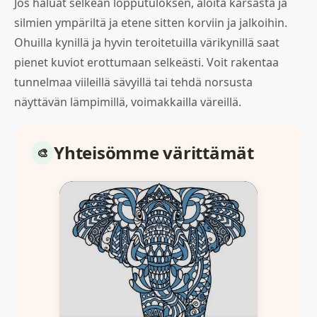
Jos haluat selkeän lopputuloksen, aloita kärsästä ja
silmien ympäriltä ja etene sitten korviin ja jalkoihin.
Ohuilla kynillä ja hyvin teroitetuilla värikynillä saat
pienet kuviot erottumaan selkeästi. Voit rakentaa
tunnelmaa viileillä sävyillä tai tehdä norsusta
näyttävän lämpimillä, voimakkailla väreillä.
Yhteisömme värittämät