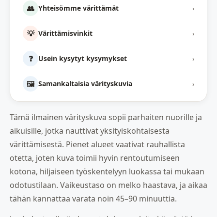
👥
Yhteisömme värittämät
›
💡
Värittämisvinkit
›
❓
Usein kysytyt kysymykset
›
🖼️
Samankaltaisia värityskuvia
›
Tämä ilmainen värityskuva sopii parhaiten nuorille ja
aikuisille, jotka nauttivat yksityiskohtaisesta
värittämisestä. Pienet alueet vaativat rauhallista
otetta, joten kuva toimii hyvin rentoutumiseen
kotona, hiljaiseen työskentelyyn luokassa tai mukaan
odotustilaan. Vaikeustaso on melko haastava, ja aikaa
tähän kannattaa varata noin 45–90 minuuttia.