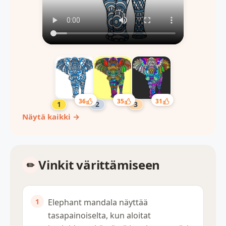
36
35
31
Näytä kaikki →
Vinkit värittämiseen
Elephant mandala näyttää
tasapainoiselta, kun aloitat