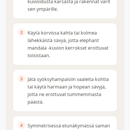
kuvioidusta kärsästä ja rakennat värit
sen ympärille.
Käytä korvissa kahta tai kolmea
lähekkäistä sävyä, jotta elephant
mandala -kuvion kerrokset erottuvat
toisistaan.
Jätä syöksyhampaisiin vaaleita kohtia
tai käytä harmaan ja hopean sävyjä,
jotta ne erottuvat tummemmasta
päästä.
Symmetrisessä etunäkymässä saman