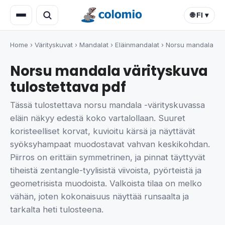
🌐 FI ▾
Home
›
Värityskuvat
›
Mandalat
›
Eläinmandalat
›
Norsu mandala
Norsu mandala värityskuva
tulostettava pdf
Tässä tulostettava norsu mandala -värityskuvassa
eläin näkyy edestä koko vartalollaan. Suuret
koristeelliset korvat, kuvioitu kärsä ja näyttävät
syöksyhampaat muodostavat vahvan keskikohdan.
Piirros on erittäin symmetrinen, ja pinnat täyttyvät
tiheistä zentangle-tyylisistä viivoista, pyörteistä ja
geometrisista muodoista. Valkoista tilaa on melko
vähän, joten kokonaisuus näyttää runsaalta ja
tarkalta heti tulosteena.