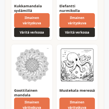
Kukkamandala
Elefantti
sydämillä
nurmikolla
Ilmainen
Ilmainen
värityskuva
värityskuva
Väritä verkossa
Väritä verkossa
Goottilainen
Mustekala meressä
mandala
Ilmainen
Ilmainen
värityskuva
värityskuva