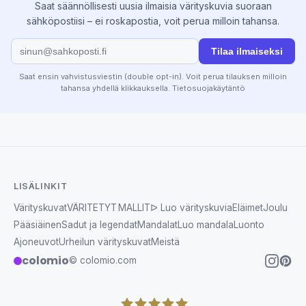
Saat säännöllisesti uusia ilmaisia värityskuvia suoraan
sähköpostiisi – ei roskapostia, voit perua milloin tahansa.
Tilaa ilmaiseksi
Saat ensin vahvistusviestin (double opt-in). Voit perua tilauksen milloin
tahansa yhdellä klikkauksella.
Tietosuojakäytäntö
LISÄLINKIT
Värityskuvat
VÄRITETYT MALLIT
ᐅ Luo värityskuvia
Eläimet
Joulu
Pääsiäinen
Sadut ja legendat
Mandalat
Luo mandala
Luonto
Ajoneuvot
Urheilun värityskuvat
Meistä
colomio
© colomio.com