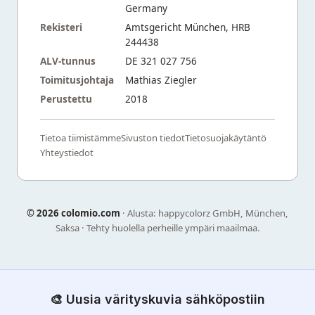
Germany
Rekisteri
Amtsgericht München, HRB
244438
ALV-tunnus
DE 321 027 756
Toimitusjohtaja
Mathias Ziegler
Perustettu
2018
Tietoa tiimistämme
Sivuston tiedot
Tietosuojakäytäntö
Yhteystiedot
©
2026 colomio.com
· Alusta: happycolorz GmbH, München,
Saksa · Tehty huolella perheille ympäri maailmaa.
🎨 Uusia värityskuvia sähköpostiin