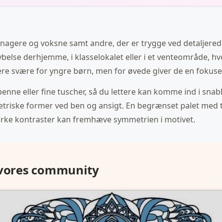
eenagere og voksne samt andre, der er trygge ved detaljere
dybelse derhjemme, i klasselokalet eller i et venteområde, h
være svære for yngre børn, men for øvede giver de en fokus
penne eller fine tuscher, så du lettere kan komme ind i sna
ske former ved ben og ansigt. En begrænset palet med to t
rke kontraster kan fremhæve symmetrien i motivet.
 vores community