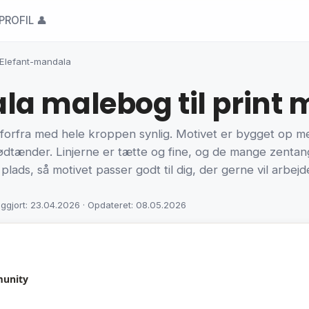
PROFIL 👤
Elefant-mandala
a malebog til print m
 forfra med hele kroppen synlig. Motivet er bygget op m
dtænder. Linjerne er tætte og fine, og de mange zentangle
id plads, så motivet passer godt til dig, der gerne vil ar
iggjort: 23.04.2026 · Opdateret: 08.05.2026
munity