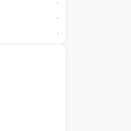
›
›
›