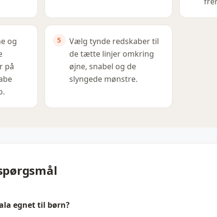
fre
me og
Vælg tynde redskaber til
e
de tætte linjer omkring
r på
øjne, snabel og de
kabe
slyngede mønstre.
o.
 spørgsmål
la egnet til børn?