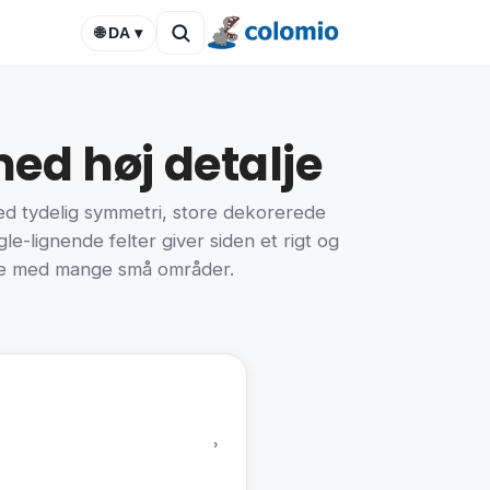
🌐 DA ▾
ed høj detalje
ed tydelig symmetri, store dekorerede
-lignende felter giver siden et rigt og
bejde med mange små områder.
›