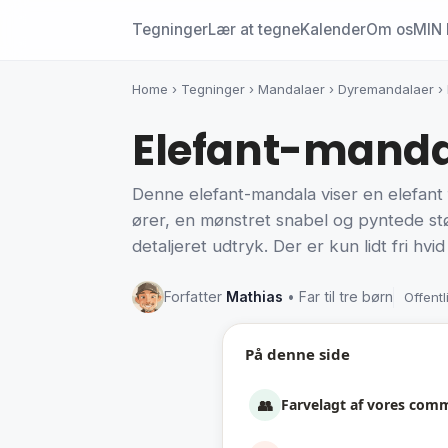
Tegninger
Lær at tegne
Kalender
Om os
MIN 
Home
›
Tegninger
›
Mandalaer
›
Dyremandalaer
›
Elefant-mandal
Denne elefant-mandala viser en elefant
ører, en mønstret snabel og pyntede stø
detaljeret udtryk. Der er kun lidt fri hv
Forfatter
Mathias
• Far til tre børn
Offentl
På denne side
👥
Farvelagt af vores com