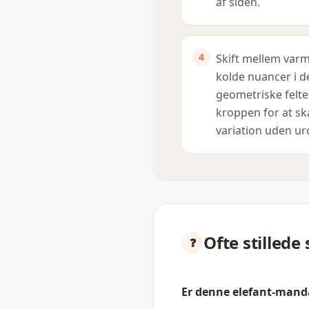
af siden.
Skift mellem var
kolde nuancer i d
geometriske felte
kroppen for at s
variation uden ur
Ofte stillede
Er denne elefant-manda