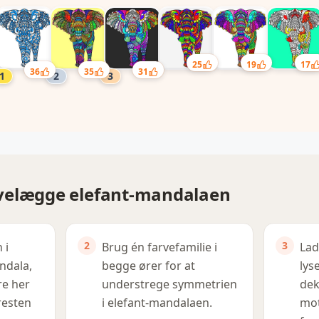
25
19
17
36
35
31
farvelægge elefant-mandalaen
 i
Brug én farvefamilie i
Lad
ndala,
begge ører for at
lys
e her
understrege symmetrien
dek
resten
i elefant-mandalaen.
mot