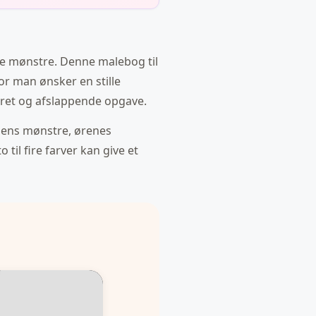
de mønstre. Denne malebog til
vor man ønsker en stille
eret og afslappende opgave.
blens mønstre, ørenes
il fire farver kan give et