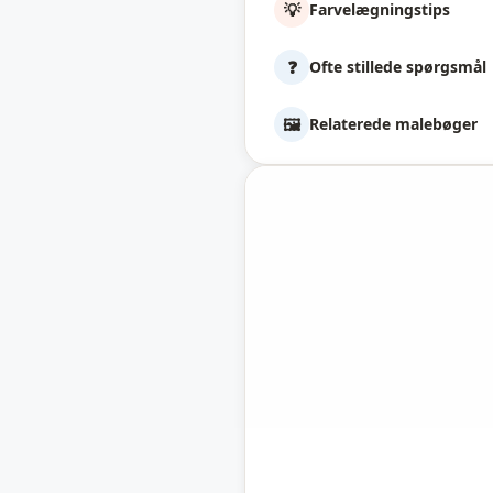
💡
Farvelægningstips
❓
Ofte stillede spørgsmål
🖼️
Relaterede malebøger