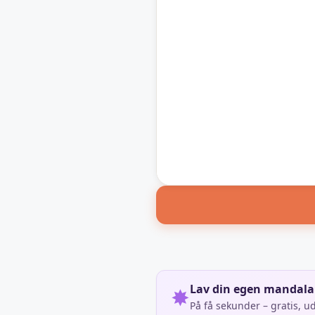
Lav din egen mandala
✸
På få sekunder – gratis, u