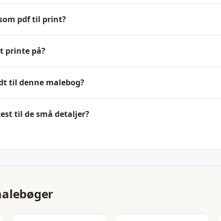
om pdf til print?
t printe på?
odt til denne malebog?
est til de små detaljer?
malebøger