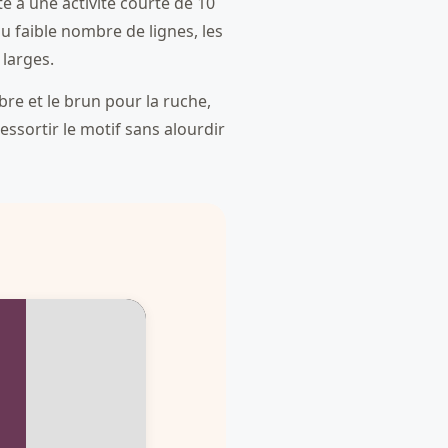
te à une activité courte de 10
au faible nombre de lignes, les
larges.
re et le brun pour la ruche,
ressortir le motif sans alourdir