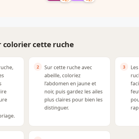
 colorier cette ruche
ruche,
Sur cette ruche avec
Les
es
abeille, coloriez
ruc
s
l’abdomen en jaune et
fac
ire
noir, puis gardez les ailes
feu
ture
plus claires pour bien les
pou
distinguer.
rap
oriage.