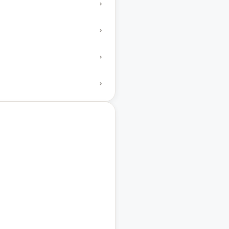
›
›
›
›