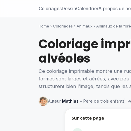
Coloriages
Dessin
Calendrier
À propos de n
Home
›
Coloriages
›
Animaux
›
Animaux de la forê
Coloriage impr
alvéoles
Ce coloriage imprimable montre une ruche
formes sont larges et aérées, avec peu 
structurent bien l’image, tandis que les 
Auteur
Mathias
• Père de trois enfants
P
Sur cette page