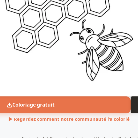
Coloriage gratuit
▶ Regardez comment notre communauté l’a colorié