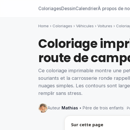
Coloriages
Dessin
Calendrier
À propos de n
Home
›
Coloriages
›
Véhicules
›
Voitures
›
Coloria
Coloriage impr
route de cam
Ce coloriage imprimable montre une pet
souriants et la carrosserie ronde rappel
nuages simples. Les contours sont large
remplir sans stress.
Auteur
Mathias
• Père de trois enfants
P
Sur cette page