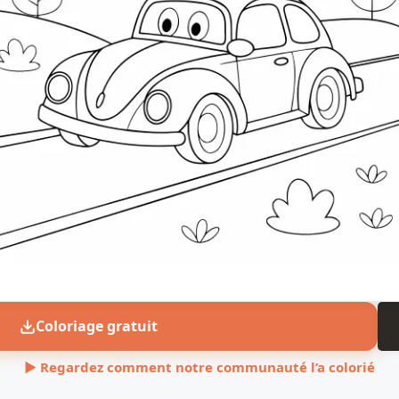
Coloriage gratuit
▶ Regardez comment notre communauté l’a colorié