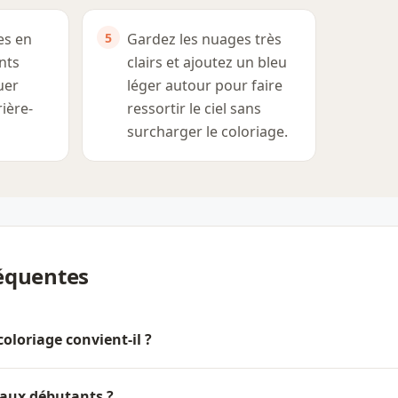
nes en
Gardez les nuages très
nts
clairs et ajoutez un bleu
uer
léger autour pour faire
rière-
ressortir le ciel sans
surcharger le coloriage.
équentes
coloriage convient-il ?
 aux débutants ?