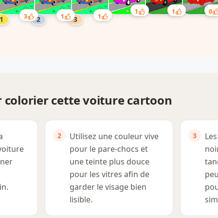
1
1
0
3
1
1
 colorier cette voiture cartoon
a
Utilisez une couleur vive
Les
voiture
pour le pare-chocs et
noi
nner
une teinte plus douce
tan
pour les vitres afin de
peu
in.
garder le visage bien
pou
lisible.
sim