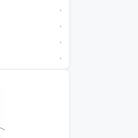
›
›
›
›