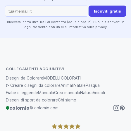
Iscriviti gratis
Riceverai prima un’e-mail di conferma (double opt-in). Puoi disiscriverti in
ogni momento con un clic.
Informativa sulla privacy
COLLEGAMENTI AGGIUNTIVI
Disegni da Colorare
MODELLI COLORATI
ᐅ Creare disegni da colorare
Animali
Natale
Pasqua
Fiabe e leggende
Mandala
Crea mandala
Natura
Veicoli
Disegni di sport da colorare
Chi siamo
colomio
© colomio.com