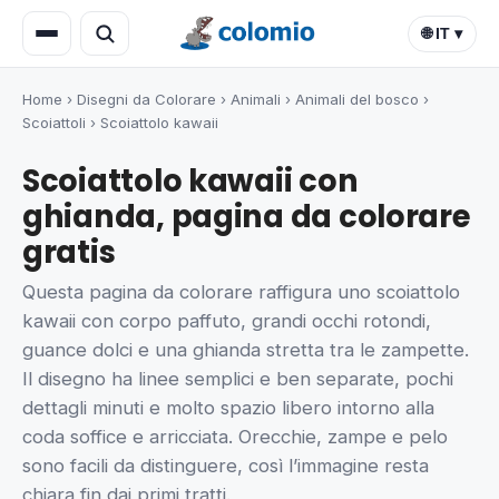
🌐 IT ▾
Home
›
Disegni da Colorare
›
Animali
›
Animali del bosco
›
Scoiattoli
›
Scoiattolo kawaii
Scoiattolo kawaii con
ghianda, pagina da colorare
gratis
Questa pagina da colorare raffigura uno scoiattolo
kawaii con corpo paffuto, grandi occhi rotondi,
guance dolci e una ghianda stretta tra le zampette.
Il disegno ha linee semplici e ben separate, pochi
dettagli minuti e molto spazio libero intorno alla
coda soffice e arricciata. Orecchie, zampe e pelo
sono facili da distinguere, così l’immagine resta
chiara fin dai primi tratti.