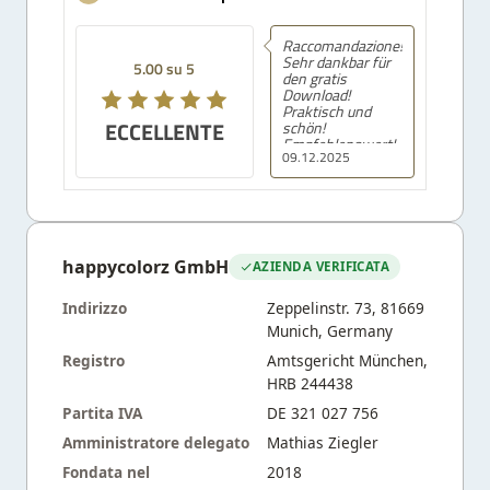
Raccomandazione!
Sehr dankbar für
5.00 su 5
den gratis
Download!
Praktisch und
ECCELLENTE
schön!
Empfehlenswert!
09.12.2025
happycolorz GmbH
AZIENDA VERIFICATA
Indirizzo
Zeppelinstr. 73, 81669
Munich, Germany
Registro
Amtsgericht München,
HRB 244438
Partita IVA
DE 321 027 756
Amministratore delegato
Mathias Ziegler
Fondata nel
2018