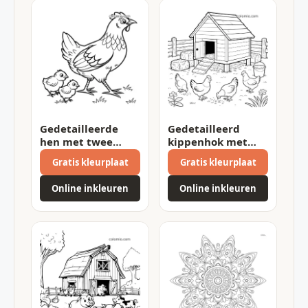
Gedetailleerde
Gedetailleerd
hen met twee
kippenhok met
kuikens
vier kippen
Gratis kleurplaat
Gratis kleurplaat
Online inkleuren
Online inkleuren