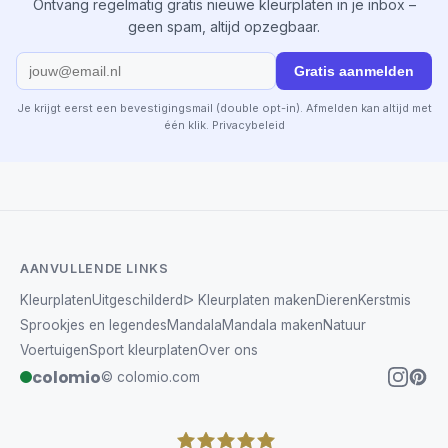
Ontvang regelmatig gratis nieuwe kleurplaten in je inbox –
geen spam, altijd opzegbaar.
Gratis aanmelden
Je krijgt eerst een bevestigingsmail (double opt-in). Afmelden kan altijd met
één klik.
Privacybeleid
AANVULLENDE LINKS
Kleurplaten
Uitgeschilderd
ᐅ Kleurplaten maken
Dieren
Kerstmis
Sprookjes en legendes
Mandala
Mandala maken
Natuur
Voertuigen
Sport kleurplaten
Over ons
colomio
© colomio.com