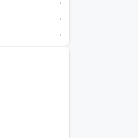
›
›
›