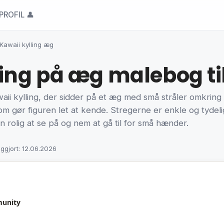
PROFIL 👤
Kawaii kylling æg
ing på æg malebog til
waii kylling, der sidder på et æg med små stråler omkring
m gør figuren let at kende. Stregerne er enkle og tydeli
n rolig at se på og nem at gå til for små hænder.
iggjort: 12.06.2026
munity