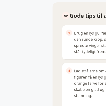
Gode tips til
Brug en lys gul fa
den runde krop, 
spredte vinger st
står tydeligt frem
Lad strålerne om
figuren få en lys g
orange farve for 
skabe en glad og
stemning.