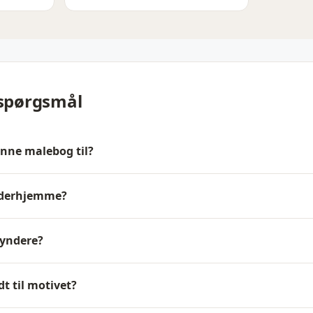
 spørgsmål
enne malebog til?
e derhjemme?
gyndere?
dt til motivet?