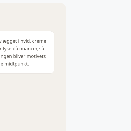
v ægget i hvid, creme
er lyseblå nuancer, så
lingen bliver motivets
re midtpunkt.