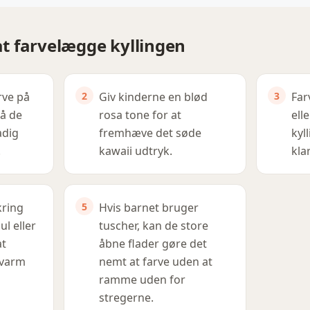
 at farvelægge kyllingen
rve på
Giv kinderne en blød
Far
så de
rosa tone for at
ell
adig
fremhæve det søde
kyl
.
kawaii udtryk.
kla
kring
Hvis barnet bruger
ul eller
tuscher, kan de store
at
åbne flader gøre det
 varm
nemt at farve uden at
ramme uden for
stregerne.