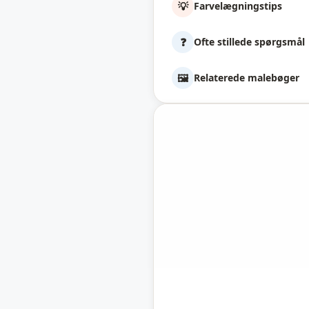
💡
Farvelægningstips
❓
Ofte stillede spørgsmål
🖼️
Relaterede malebøger