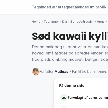
Tegninger
Lær at tegne
Kalender
Om os
MIN 
Home
›
Tegninger
›
Dyr
›
Bondegårdsdyr
›
Høns
›
Sød kawaii kyll
Denne malebog til print viser en sød ka
hoved, små fødder og spredte vinger, so
hvid plads omkring motivet. Det gør side
Forfatter
Mathias
• Far til tre børn
Offentl
På denne side
👥
Farvelagt af vores com