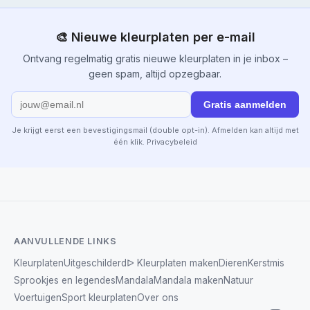
🎨 Nieuwe kleurplaten per e-mail
Ontvang regelmatig gratis nieuwe kleurplaten in je inbox –
geen spam, altijd opzegbaar.
Gratis aanmelden
Je krijgt eerst een bevestigingsmail (double opt-in). Afmelden kan altijd met
één klik.
Privacybeleid
AANVULLENDE LINKS
Kleurplaten
Uitgeschilderd
ᐅ Kleurplaten maken
Dieren
Kerstmis
Sprookjes en legendes
Mandala
Mandala maken
Natuur
Voertuigen
Sport kleurplaten
Over ons