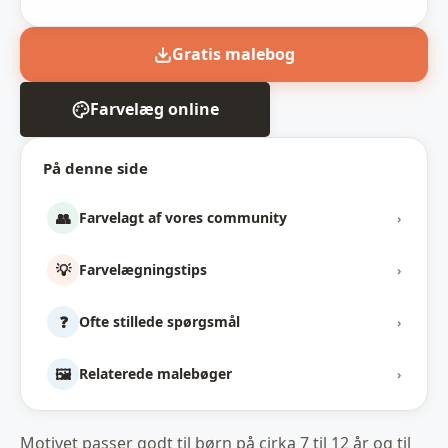
Gratis malebog
Farvelæg online
På denne side
👥
Farvelagt af vores community
›
💡
Farvelægningstips
›
❓
Ofte stillede spørgsmål
›
🖼️
Relaterede malebøger
›
Motivet passer godt til børn på cirka 7 til 12 år og til