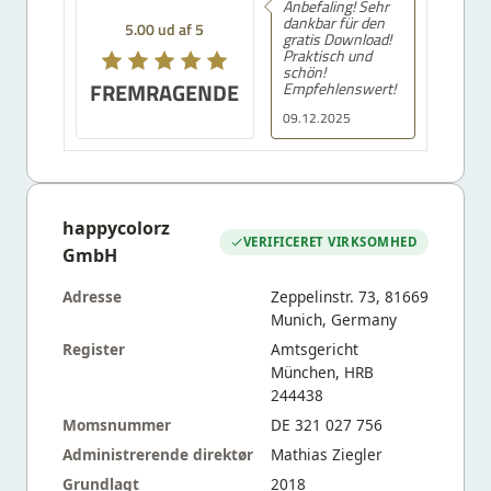
Anbefaling! Sehr
dankbar für den
5.00 ud af 5
gratis Download!
Praktisch und
schön!
FREMRAGENDE
Empfehlenswert!
09.12.2025
happycolorz
VERIFICERET VIRKSOMHED
GmbH
Adresse
Zeppelinstr. 73, 81669
Munich, Germany
Register
Amtsgericht
München, HRB
244438
Momsnummer
DE 321 027 756
Administrerende direktør
Mathias Ziegler
Grundlagt
2018