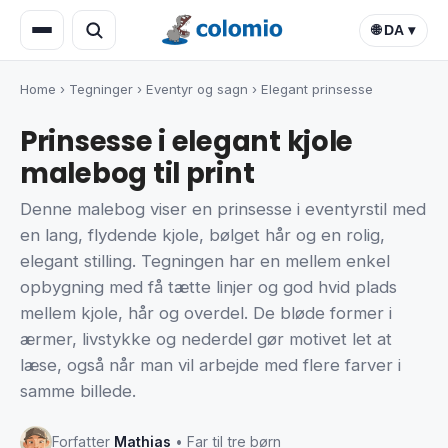
🌐 DA ▾
Home
›
Tegninger
›
Eventyr og sagn
›
Elegant prinsesse
Prinsesse i elegant kjole
malebog til print
Denne malebog viser en prinsesse i eventyrstil med
en lang, flydende kjole, bølget hår og en rolig,
elegant stilling. Tegningen har en mellem enkel
opbygning med få tætte linjer og god hvid plads
mellem kjole, hår og overdel. De bløde former i
ærmer, livstykke og nederdel gør motivet let at
læse, også når man vil arbejde med flere farver i
samme billede.
Forfatter
Mathias
• Far til tre børn