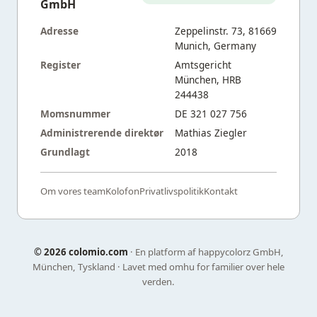
GmbH
Adresse
Zeppelinstr. 73, 81669
Munich, Germany
Register
Amtsgericht
München, HRB
244438
Momsnummer
DE 321 027 756
Administrerende direktør
Mathias Ziegler
Grundlagt
2018
Om vores team
Kolofon
Privatlivspolitik
Kontakt
©
2026 colomio.com
· En platform af happycolorz GmbH,
München, Tyskland · Lavet med omhu for familier over hele
verden.