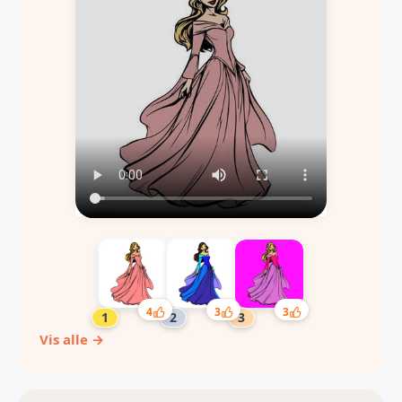
4
3
3
Vis alle →