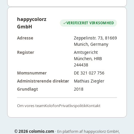
happycolorz
VERIFICERET VIRKSOMHED
GmbH
Adresse
Zeppelinstr. 73, 81669
Munich, Germany
Register
Amtsgericht
München, HRB
244438
Momsnummer
DE 321 027 756
Administrerende direktør
Mathias Ziegler
Grundlagt
2018
Om vores team
Kolofon
Privatlivspolitik
Kontakt
©
2026 colomio.com
· En platform af happycolorz GmbH,