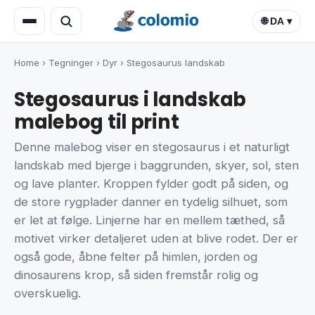
🌐 DA ▾
Home
›
Tegninger
›
Dyr
›
Stegosaurus landskab
Stegosaurus i landskab
malebog til print
Denne malebog viser en stegosaurus i et naturligt
landskab med bjerge i baggrunden, skyer, sol, sten
og lave planter. Kroppen fylder godt på siden, og
de store rygplader danner en tydelig silhuet, som
er let at følge. Linjerne har en mellem tæthed, så
motivet virker detaljeret uden at blive rodet. Der er
også gode, åbne felter på himlen, jorden og
dinosaurens krop, så siden fremstår rolig og
overskuelig.