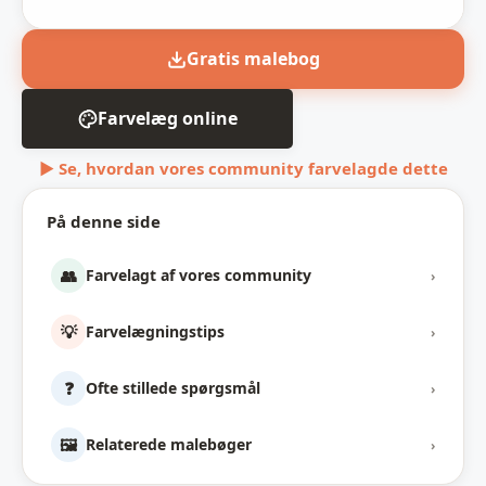
Gratis malebog
Farvelæg online
▶ Se, hvordan vores community farvelagde dette
På denne side
👥
Farvelagt af vores community
›
💡
Farvelægningstips
›
❓
Ofte stillede spørgsmål
›
🖼️
Relaterede malebøger
›