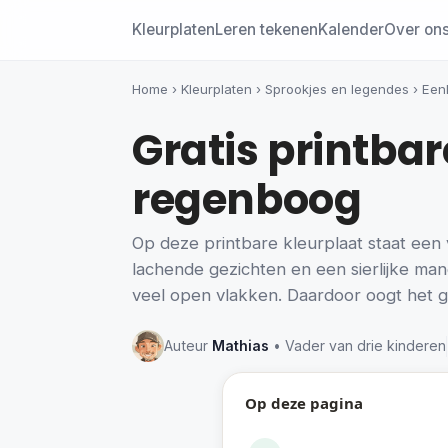
Kleurplaten
Leren tekenen
Kalender
Over on
Home
›
Kleurplaten
›
Sprookjes en legendes
›
Een
Gratis printba
regenboog
Op deze printbare kleurplaat staat een
lachende gezichten en een sierlijke mane
veel open vlakken. Daardoor oogt het ge
Auteur
Mathias
• Vader van drie kinderen
Op deze pagina