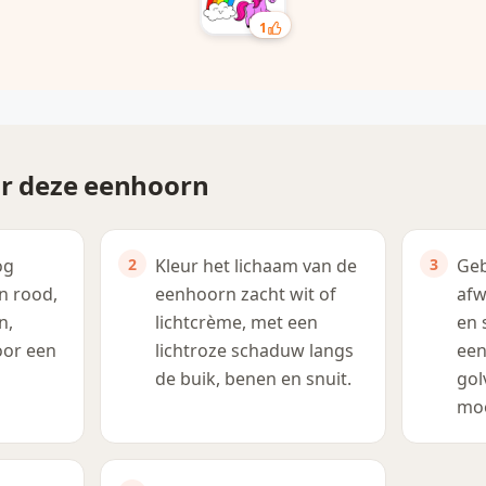
1
or deze eenhoorn
og
Kleur het lichaam van de
Geb
in rood,
eenhoorn zacht wit of
afw
n,
lichtcrème, met een
en 
oor een
lichtroze schaduw langs
een
de buik, benen en snuit.
gol
moo