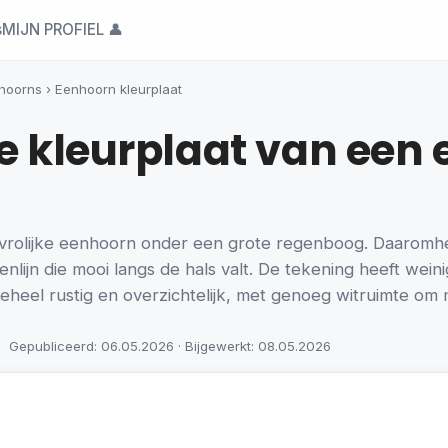
s
MIJN PROFIEL 👤
hoorns
›
Eenhoorn kleurplaat
re kleurplaat van een
 vrolijke eenhoorn onder een grote regenboog. Daaromhe
nlijn die mooi langs de hals valt. De tekening heeft weini
heel rustig en overzichtelijk, met genoeg witruimte om m
Gepubliceerd: 06.05.2026 · Bijgewerkt: 08.05.2026