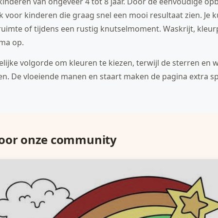
 kinderen van ongeveer 4 tot 8 jaar. Door de eenvoudige op
k voor kinderen die graag snel een mooi resultaat zien. Je
htruimte of tijdens een rustig knutselmoment. Waskrijt, kleu
ima op.
ijke volgorde om kleuren te kiezen, terwijl de sterren en 
den. De vloeiende manen en staart maken de pagina extra s
door onze community