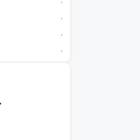
›
›
›
›