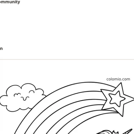
community
en