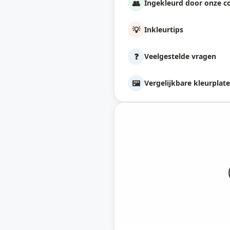
👥
Ingekleurd door onze 
💡
Inkleurtips
❓
Veelgestelde vragen
🖼️
Vergelijkbare kleurplat