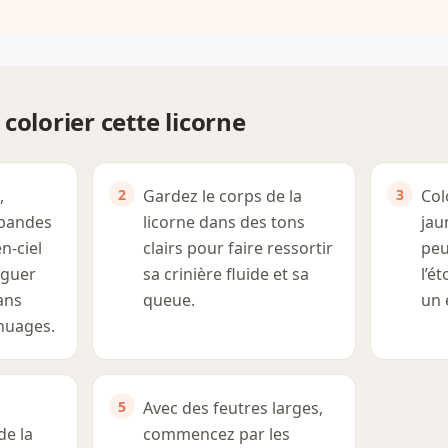
colorier cette licorne
,
Gardez le corps de la
Col
 bandes
licorne dans des tons
jau
n-ciel
clairs pour faire ressortir
peu
nguer
sa crinière fluide et sa
l’é
ans
queue.
un 
nuages.
Avec des feutres larges,
de la
commencez par les