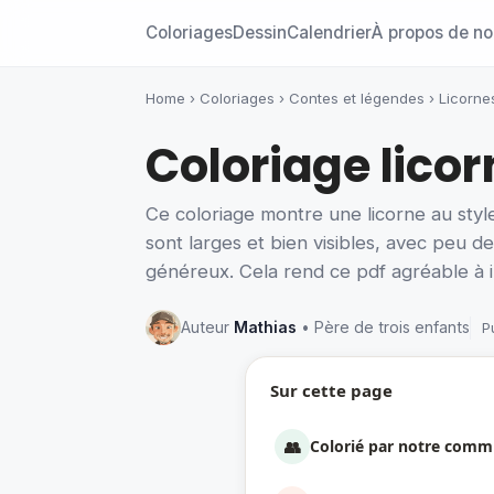
Coloriages
Dessin
Calendrier
À propos de n
Home
›
Coloriages
›
Contes et légendes
›
Licorne
Coloriage licor
Ce coloriage montre une licorne au style
sont larges et bien visibles, avec peu de 
généreux. Cela rend ce pdf agréable à i
Auteur
Mathias
• Père de trois enfants
P
Sur cette page
👥
Colorié par notre com