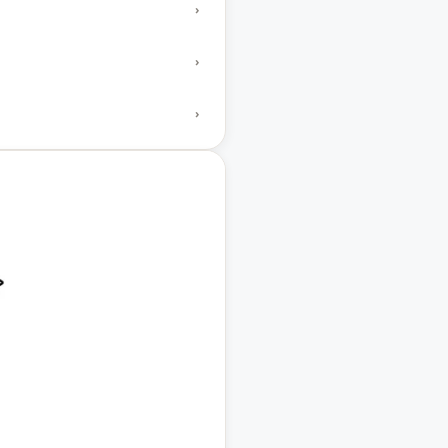
›
›
›