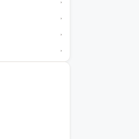
›
›
›
›