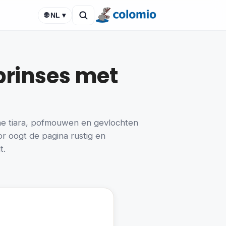
🌐 NL ▾
 prinses met
ine tiara, pofmouwen en gevlochten
or oogt de pagina rustig en
t.