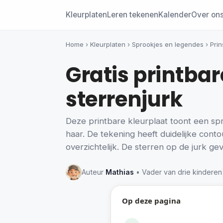
Kleurplaten
Leren tekenen
Kalender
Over on
Home
›
Kleurplaten
›
Sprookjes en legendes
›
Pri
Gratis printba
sterrenjurk
Deze printbare kleurplaat toont een sp
haar. De tekening heeft duidelijke cont
overzichtelijk. De sterren op de jurk g
Auteur
Mathias
• Vader van drie kinderen
Op deze pagina