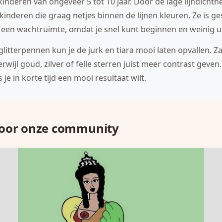
kinderen van ongeveer 5 tot 10 jaar. Door de lage lijndichthe
inderen die graag netjes binnen de lijnen kleuren. Ze is ge
n een wachtruimte, omdat je snel kunt beginnen en weinig ui
glitterpennen kun je de jurk en tiara mooi laten opvallen. 
terwijl goud, zilver of felle sterren juist meer contrast geve
 je in korte tijd een mooi resultaat wilt.
door onze community