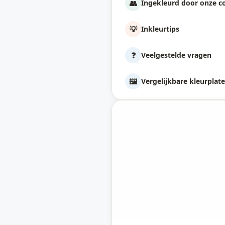
👥
Ingekleurd door onze 
💡
Inkleurtips
❓
Veelgestelde vragen
🖼️
Vergelijkbare kleurplat