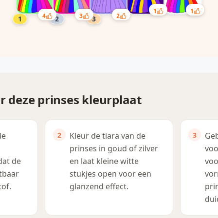
1
1
2
4
3
r deze prinses kleurplaat
de
Kleur de tiara van de
Geb
prinses in goud of zilver
voo
dat de
en laat kleine witte
voo
tbaar
stukjes open voor een
vor
tof.
glanzend effect.
pri
dui