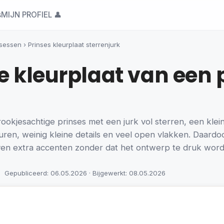
s
MIJN PROFIEL 👤
nsessen
›
Prinses kleurplaat sterrenjurk
re kleurplaat van een
rookjesachtige prinses met een jurk vol sterren, een kle
ouren, weinig kleine details en veel open vlakken. Daardo
even extra accenten zonder dat het ontwerp te druk word
Gepubliceerd: 06.05.2026 · Bijgewerkt: 08.05.2026