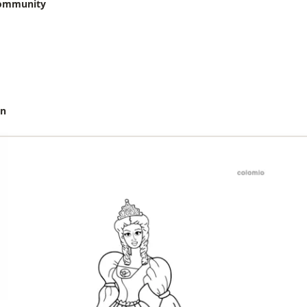
community
en