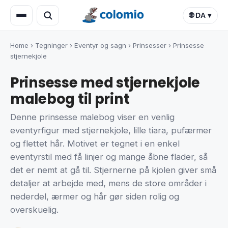
🌐 DA ▾
Home
›
Tegninger
›
Eventyr og sagn
›
Prinsesser
›
Prinsesse
stjernekjole
Prinsesse med stjernekjole
malebog til print
Denne prinsesse malebog viser en venlig
eventyrfigur med stjernekjole, lille tiara, pufærmer
og flettet hår. Motivet er tegnet i en enkel
eventyrstil med få linjer og mange åbne flader, så
det er nemt at gå til. Stjernerne på kjolen giver små
detaljer at arbejde med, mens de store områder i
nederdel, ærmer og hår gør siden rolig og
overskuelig.