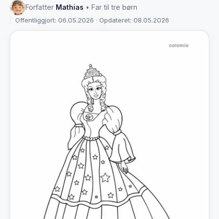
Forfatter
Mathias
• Far til tre børn
Offentliggjort: 06.05.2026 · Opdateret: 08.05.2026