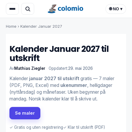
🌐 NO ▾
Home
›
Kalender Januar 2027
Kalender Januar 2027 til
utskrift
Av
Mathias Ziegler
·
Oppdatert:
29. mai 2026
Kalender
januar 2027 til utskrift
gratis — 7 maler
(PDF, PNG, Excel) med
ukenummer
, helligdager
(nyttårsdag) og månefaser. Uken begynner på
mandag. Norsk kalender klar til å skrive ut.
Se maler
✓ Gratis og uten registrering
✓ Klar til utskrift (PDF)