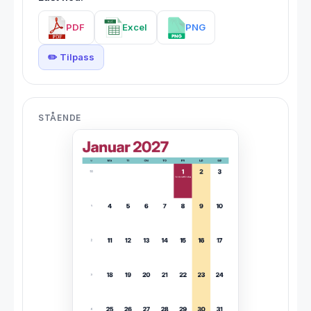
PDF
Excel
PNG
✏️ Tilpass
STÅENDE