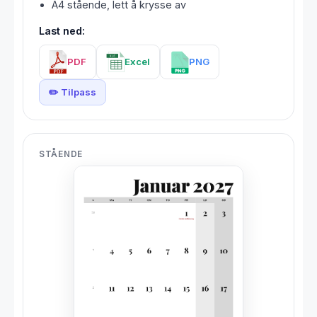
A4 stående, lett å krysse av
Last ned:
PDF
Excel
PNG
✏️ Tilpass
STÅENDE