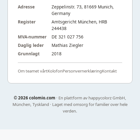
Adresse
Zeppelinstr. 73, 81669 Munich,
Germany
Register
Amtsgericht München, HRB
244438
MVA-nummer
DE 321 027 756
Daglig leder
Mathias Ziegler
Grunnlagt
2018
Om teamet vårt
Kolofon
Personvernerklæring
Kontakt
©
2026 colomio.com
· En plattform av happycolorz GmbH,
München, Tyskland · Laget med omsorg for familier over hele
verden.