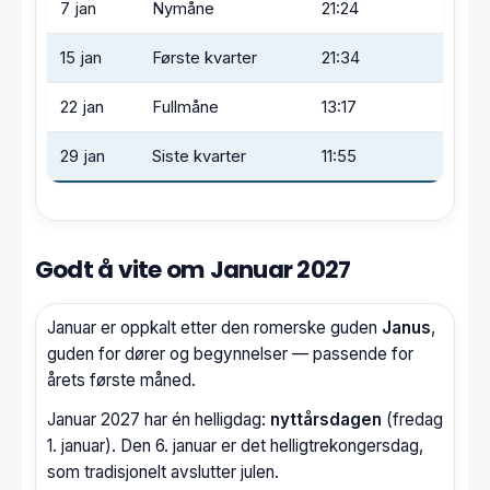
7 jan
Nymåne
21:24
15 jan
Første kvarter
21:34
22 jan
Fullmåne
13:17
29 jan
Siste kvarter
11:55
Godt å vite om Januar 2027
Januar er oppkalt etter den romerske guden
Janus
,
guden for dører og begynnelser — passende for
årets første måned.
Januar 2027 har én helligdag:
nyttårsdagen
(fredag
1. januar). Den 6. januar er det helligtrekongersdag,
som tradisjonelt avslutter julen.