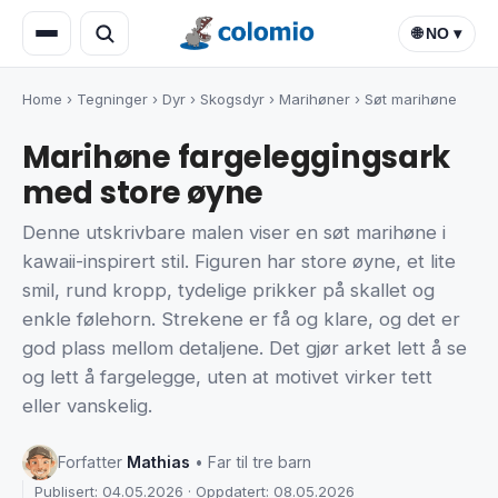
🌐 NO ▾
Home
›
Tegninger
›
Dyr
›
Skogsdyr
›
Marihøner
›
Søt marihøne
Marihøne fargeleggingsark
med store øyne
Denne utskrivbare malen viser en søt marihøne i
kawaii-inspirert stil. Figuren har store øyne, et lite
smil, rund kropp, tydelige prikker på skallet og
enkle følehorn. Strekene er få og klare, og det er
god plass mellom detaljene. Det gjør arket lett å se
og lett å fargelegge, uten at motivet virker tett
eller vanskelig.
Forfatter
Mathias
• Far til tre barn
Publisert: 04.05.2026 · Oppdatert: 08.05.2026