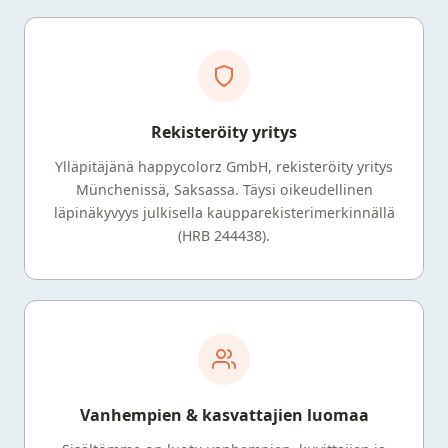
Rekisteröity yritys
Ylläpitäjänä happycolorz GmbH, rekisteröity yritys
Münchenissä, Saksassa. Täysi oikeudellinen
läpinäkyvyys julkisella kaupparekisterimerkinnällä
(HRB 244438).
Vanhempien & kasvattajien luomaa