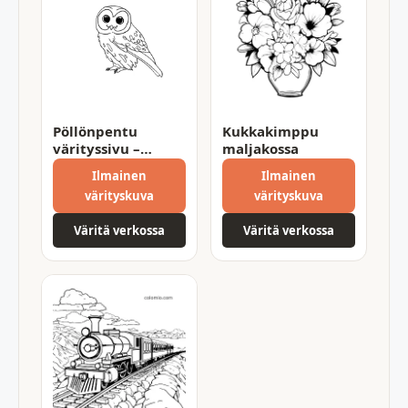
Pöllönpentu
Kukkakimppu
värityssivu –
maljakossa
tulosta omaksi
Ilmainen
Ilmainen
värityskuva
värityskuva
Väritä verkossa
Väritä verkossa