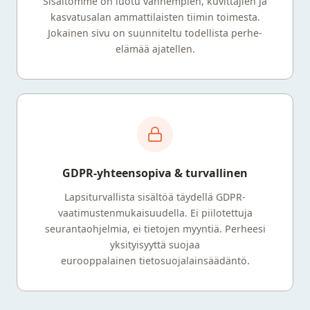
Sisältömme on luotu vanhempien, kuvittajien ja
kasvatusalan ammattilaisten tiimin toimesta.
Jokainen sivu on suunniteltu todellista perhe-
elämää ajatellen.
GDPR-yhteensopiva & turvallinen
Lapsiturvallista sisältöä täydellä GDPR-
vaatimustenmukaisuudella. Ei piilotettuja
seurantaohjelmia, ei tietojen myyntiä. Perheesi
yksityisyyttä suojaa
eurooppalainen tietosuojalainsäädäntö.