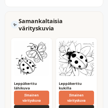
Samankaltaisia
värityskuvia
Leppäkerttu
Leppäkerttu
lähikuva
kukilla
Ilmainen
Ilmainen
värityskuva
värityskuva