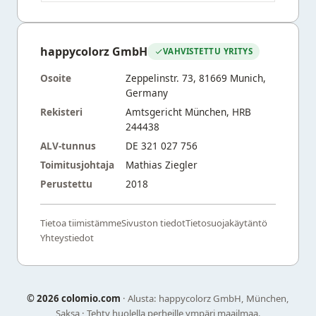
happycolorz GmbH
VAHVISTETTU YRITYS
Osoite
Zeppelinstr. 73, 81669 Munich,
Germany
Rekisteri
Amtsgericht München, HRB
244438
ALV-tunnus
DE 321 027 756
Toimitusjohtaja
Mathias Ziegler
Perustettu
2018
Tietoa tiimistämme
Sivuston tiedot
Tietosuojakäytäntö
Yhteystiedot
©
2026 colomio.com
· Alusta: happycolorz GmbH, München,
Saksa · Tehty huolella perheille ympäri maailmaa.