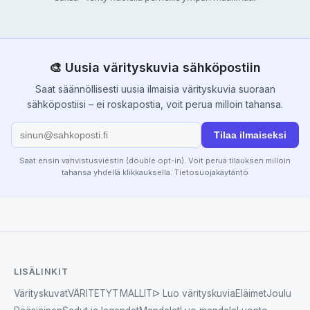
🎨 Uusia värityskuvia sähköpostiin
Saat säännöllisesti uusia ilmaisia värityskuvia suoraan
sähköpostiisi – ei roskapostia, voit perua milloin tahansa.
Tilaa ilmaiseksi
Saat ensin vahvistusviestin (double opt-in). Voit perua tilauksen milloin
tahansa yhdellä klikkauksella.
Tietosuojakäytäntö
LISÄLINKIT
Värityskuvat
VÄRITETYT MALLIT
ᐅ Luo värityskuvia
Eläimet
Joulu