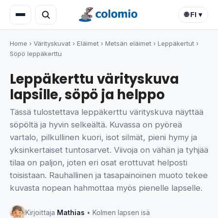
🌐 FI ▾
Home
›
Värityskuvat
›
Eläimet
›
Metsän eläimet
›
Leppäkertut
›
Söpö leppäkerttu
Leppäkerttu värityskuva
lapsille, söpö ja helppo
Tässä tulostettava leppäkerttu värityskuva näyttää
söpöltä ja hyvin selkeältä. Kuvassa on pyöreä
vartalo, pilkullinen kuori, isot silmät, pieni hymy ja
yksinkertaiset tuntosarvet. Viivoja on vähän ja tyhjää
tilaa on paljon, joten eri osat erottuvat helposti
toisistaan. Rauhallinen ja tasapainoinen muoto tekee
kuvasta nopean hahmottaa myös pienelle lapselle.
Kirjoittaja
Mathias
• Kolmen lapsen isä