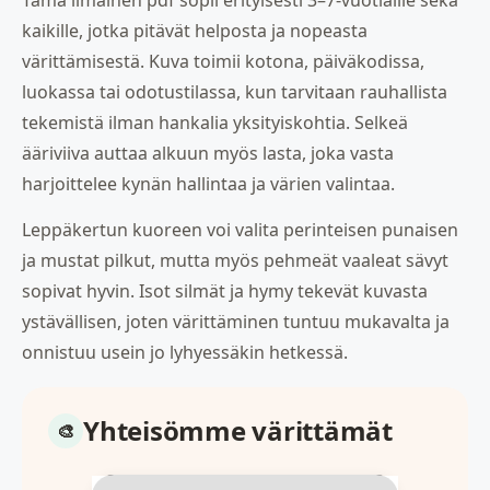
Tämä ilmainen pdf sopii erityisesti 3–7-vuotiaille sekä
kaikille, jotka pitävät helposta ja nopeasta
värittämisestä. Kuva toimii kotona, päiväkodissa,
luokassa tai odotustilassa, kun tarvitaan rauhallista
tekemistä ilman hankalia yksityiskohtia. Selkeä
ääriviiva auttaa alkuun myös lasta, joka vasta
harjoittelee kynän hallintaa ja värien valintaa.
Leppäkertun kuoreen voi valita perinteisen punaisen
ja mustat pilkut, mutta myös pehmeät vaaleat sävyt
sopivat hyvin. Isot silmät ja hymy tekevät kuvasta
ystävällisen, joten värittäminen tuntuu mukavalta ja
onnistuu usein jo lyhyessäkin hetkessä.
Yhteisömme värittämät