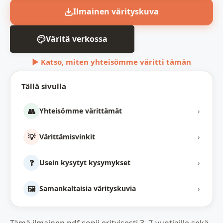
Ilmainen värityskuva
Väritä verkossa
▶ Katso, miten yhteisömme väritti tämän
Tällä sivulla
👥
Yhteisömme värittämät
›
💡
Värittämisvinkit
›
❓
Usein kysytyt kysymykset
›
🖼️
Samankaltaisia värityskuvia
›