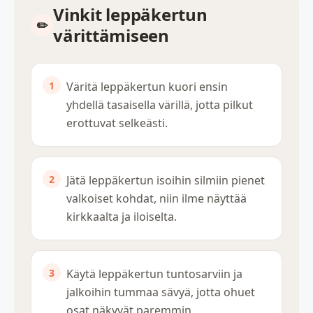
Vinkit leppäkertun
värittämiseen
Väritä leppäkertun kuori ensin
yhdellä tasaisella värillä, jotta pilkut
erottuvat selkeästi.
Jätä leppäkertun isoihin silmiin pienet
valkoiset kohdat, niin ilme näyttää
kirkkaalta ja iloiselta.
Käytä leppäkertun tuntosarviin ja
jalkoihin tummaa sävyä, jotta ohuet
osat näkyvät paremmin.