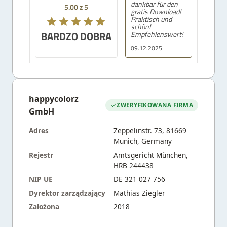
dankbar für den
5.00 z 5
gratis Download!
Praktisch und
schön!
BARDZO DOBRA
Empfehlenswert!
09.12.2025
happycolorz
ZWERYFIKOWANA FIRMA
GmbH
Adres
Zeppelinstr. 73, 81669
Munich, Germany
Rejestr
Amtsgericht München,
HRB 244438
NIP UE
DE 321 027 756
Dyrektor zarządzający
Mathias Ziegler
Założona
2018