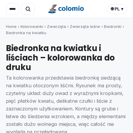
🌐 PL ▾
Home
›
Kolorowanki
›
Zwierzęta
›
Zwierzęta leśne
›
Biedronki
›
Biedronka na kwiatku
Biedronka na kwiatku i
liściach – kolorowanka do
druku
Ta kolorowanka przedstawia biedronkę siedzącą
na kwiatku otoczonym liśćmi. Rysunek ma prosty,
czytelny układ: duży owad z wyraźnymi kropkami,
pięć płatków kwiatu, delikatne czułki i liście z
zaznaczonym użyłkowaniem. Kontury są grube i
łatwe do śledzenia wzrokiem, a między elementami
zostało dużo wolnego miejsca, więc całość nie
wygląda na przeładowaną.