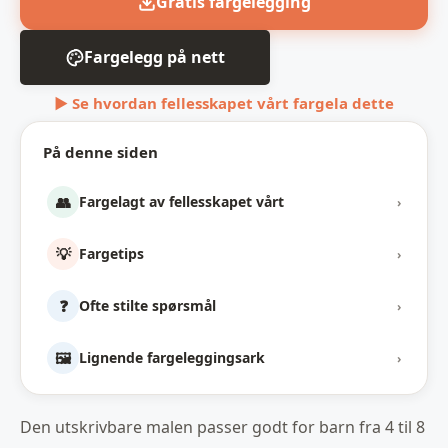
Gratis fargelegging
Fargelegg på nett
▶ Se hvordan fellesskapet vårt fargela dette
På denne siden
👥
Fargelagt av fellesskapet vårt
›
💡
Fargetips
›
❓
Ofte stilte spørsmål
›
🖼️
Lignende fargeleggingsark
›
Den utskrivbare malen passer godt for barn fra 4 til 8