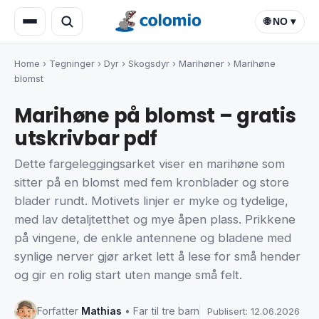
🌐 NO ▾
Home
›
Tegninger
›
Dyr
›
Skogsdyr
›
Marihøner
›
Marihøne
blomst
Marihøne på blomst – gratis
utskrivbar pdf
Dette fargeleggingsarket viser en marihøne som
sitter på en blomst med fem kronblader og store
blader rundt. Motivets linjer er myke og tydelige,
med lav detaljtetthet og mye åpen plass. Prikkene
på vingene, de enkle antennene og bladene med
synlige nerver gjør arket lett å lese for små hender
og gir en rolig start uten mange små felt.
Forfatter
Mathias
• Far til tre barn
Publisert: 12.06.2026