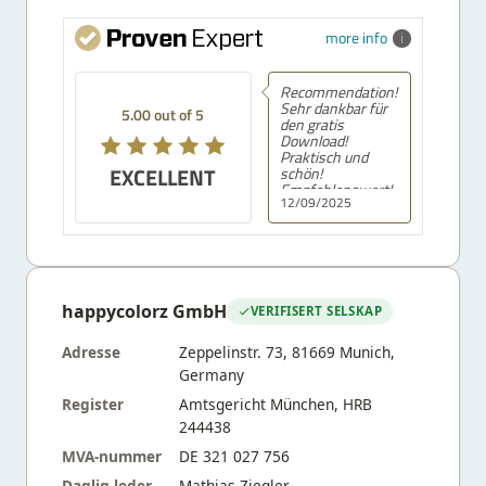
more info
Recommendation!
Sehr dankbar für
5.00 out of 5
den gratis
Download!
Praktisch und
EXCELLENT
schön!
Empfehlenswert!
12/09/2025
happycolorz GmbH
VERIFISERT SELSKAP
Adresse
Zeppelinstr. 73, 81669 Munich,
Germany
Register
Amtsgericht München, HRB
244438
MVA-nummer
DE 321 027 756
Daglig leder
Mathias Ziegler