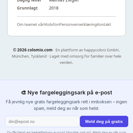
Grunnlagt
2018
Om teamet vårt
Kolofon
Personvernerklæring
Kontakt
©
2026 colomio.com
· En plattform av happycolorz GmbH,
München, Tyskland · Laget med omsorg for familier over hele
verden.
🎨 Nye fargeleggingsark på e-post
Få jevnlig nye gratis fargeleggingsark rett i innboksen – ingen
spam, meld deg av når som helst.
Meld deg på gratis
Du får først en bekreftelses-e-post (double opt-in). Meld deg av når som