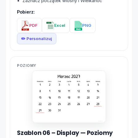
Zaznacz początek wiosny i Wielkanoc
Pobierz:
PDF
Excel
PNG
✏️ Personalizuj
POZIOMY
Szablon 06 – Display — Poziomy