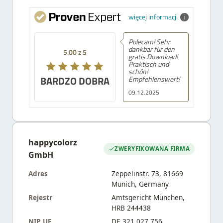
więcej informacji
Polecam! Sehr
dankbar für den
5.00 z 5
gratis Download!
Praktisch und
schön!
BARDZO DOBRA
Empfehlenswert!
09.12.2025
happycolorz
ZWERYFIKOWANA FIRMA
GmbH
Adres
Zeppelinstr. 73, 81669
Munich, Germany
Rejestr
Amtsgericht München,
HRB 244438
NIP UE
DE 321 027 756