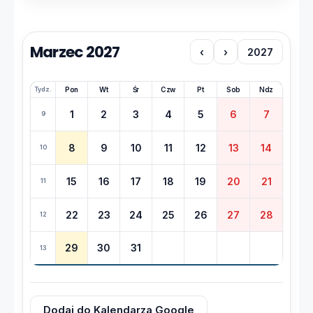
Marzec 2027
‹
›
2027
Tydz.
Pon
Wt
Śr
Czw
Pt
Sob
Ndz
1
2
3
4
5
6
7
9
8
9
10
11
12
13
14
10
15
16
17
18
19
20
21
11
22
23
24
25
26
27
28
12
29
30
31
13
Dodaj do Kalendarza Google