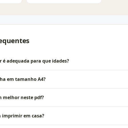
requentes
ir é adequada para que idades?
olha em tamanho A4?
m melhor neste pdf?
a imprimir em casa?