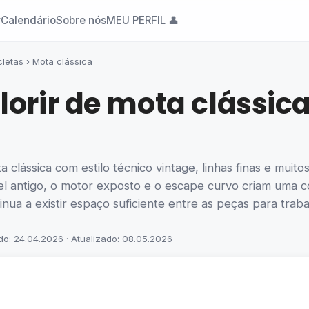
r
Calendário
Sobre nós
MEU PERFIL 👤
cletas
›
Mota clássica
lorir de mota clássi
 clássica com estilo técnico vintage, linhas finas e muit
el antigo, o motor exposto e o escape curvo criam uma co
inua a existir espaço suficiente entre as peças para tra
do: 24.04.2026 · Atualizado: 08.05.2026