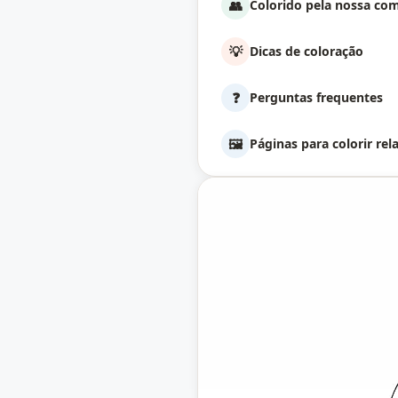
👥
Colorido pela nossa co
💡
Dicas de coloração
❓
Perguntas frequentes
🖼️
Páginas para colorir rel