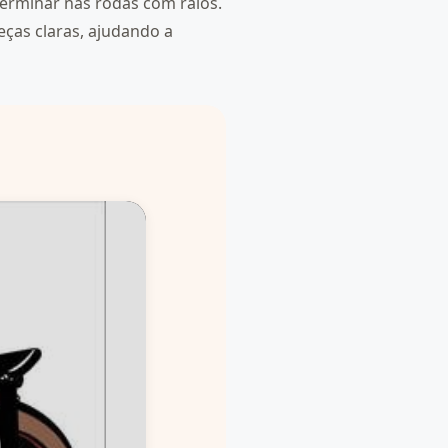
terminar nas rodas com raios.
eças claras, ajudando a