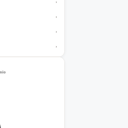
›
›
›
›