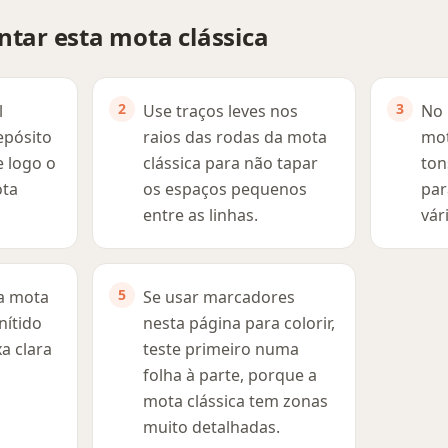
ntar esta mota clássica
l
Use traços leves nos
No 
epósito
raios das rodas da mota
mot
e logo o
clássica para não tapar
ton
ota
os espaços pequenos
par
entre as linhas.
vár
a mota
Se usar marcadores
nítido
nesta página para colorir,
a clara
teste primeiro numa
folha à parte, porque a
mota clássica tem zonas
muito detalhadas.