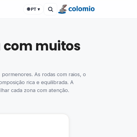
🌐 PT ▾
ca com muitos
os pormenores. As rodas com raios, o
mposição rica e equilibrada. A
balhar cada zona com atenção.