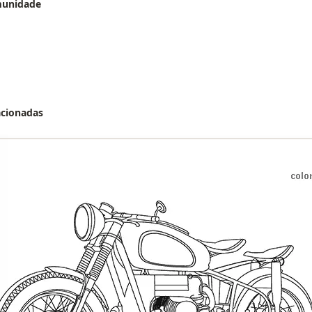
munidade
acionadas