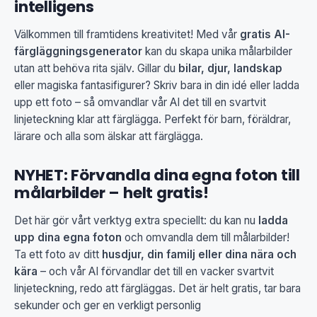
intelligens
Välkommen till framtidens kreativitet! Med vår
gratis AI-
färgläggningsgenerator
kan du skapa unika målarbilder
utan att behöva rita själv. Gillar du
bilar, djur, landskap
eller magiska fantasifigurer? Skriv bara in din idé eller ladda
upp ett foto – så omvandlar vår AI det till en svartvit
linjeteckning klar att färglägga. Perfekt för barn, föräldrar,
lärare och alla som älskar att färglägga.
NYHET: Förvandla dina egna foton till
målarbilder – helt gratis!
Det här gör vårt verktyg extra speciellt: du kan nu
ladda
upp dina egna foton
och omvandla dem till målarbilder!
Ta ett foto av ditt
husdjur, din familj eller dina nära och
kära
– och vår AI förvandlar det till en vacker svartvit
linjeteckning, redo att färgläggas. Det är helt gratis, tar bara
sekunder och ger en verkligt personlig