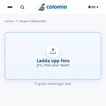
🌐 SV ▾
Home
›
ᐅ Skapa målarbilder
Ladda upp foto
JPG, PNG eller WebP
5 gratis teckningar kvar