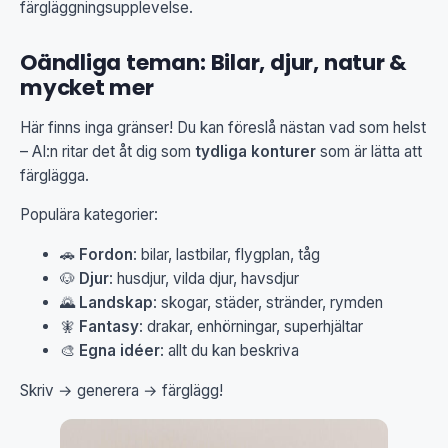
färgläggningsupplevelse.
Oändliga teman: Bilar, djur, natur &
mycket mer
Här finns inga gränser! Du kan föreslå nästan vad som helst
– AI:n ritar det åt dig som
tydliga konturer
som är lätta att
färglägga.
Populära kategorier:
🚗
Fordon
: bilar, lastbilar, flygplan, tåg
🐶
Djur
: husdjur, vilda djur, havsdjur
🌄
Landskap
: skogar, städer, stränder, rymden
🧚
Fantasy
: drakar, enhörningar, superhjältar
🎨
Egna idéer
: allt du kan beskriva
Skriv → generera → färglägg!