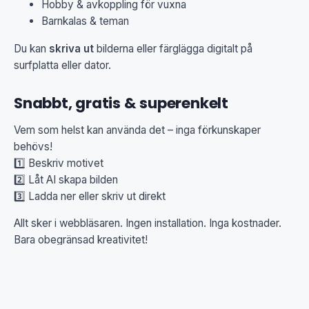
Hobby & avkoppling för vuxna
Barnkalas & teman
Du kan
skriva ut
bilderna eller färglägga digitalt på
surfplatta eller dator.
Snabbt, gratis & superenkelt
Vem som helst kan använda det – inga förkunskaper
behövs!
1️⃣ Beskriv motivet
2️⃣ Låt AI skapa bilden
3️⃣ Ladda ner eller skriv ut direkt
Allt sker i webbläsaren. Ingen installation. Inga kostnader.
Bara obegränsad kreativitet!
Hög utskriftskvalitet
Alla bilder skapas som
klara svartvita konturteckningar
,