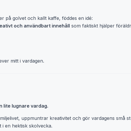
r på golvet och kallt kaffe, föddes en idé:
reativt och användbart innehåll
som faktiskt hjälper föräld
ever mitt i vardagen.
en lite lugnare vardag.
familjelivet, uppmuntrar kreativitet och gör vardagens små 
 i en hektisk skolvecka.