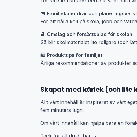
För små konstnärer och alla som bara vill
📅
Familjekalendrar och planeringsverk
För att hålla koll på skola, jobb och vardag
📘
Omslag och försättsblad för skolan
Så blir skolmaterialet lite roligare (och lätt
🛍️
Produkttips för familjer
Ärliga rekommendationer av produkter som 
Skapat med kärlek (och lite 
Allt vårt innehåll är inspirerat av vårt e
fem minuters lugn.
Om vårt innehåll kan hjälpa bara en förälde
Tack för att du är här 💛