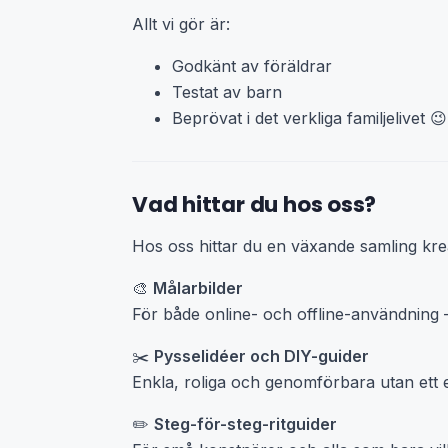
Allt vi gör är:
Godkänt av föräldrar
Testat av barn
Beprövat i det verkliga familjelivet 😉
Vad hittar du hos oss?
Hos oss hittar du en växande samling krea
🎨
Målarbilder
För både online- och offline-användning 
✂️
Pysselidéer och DIY-guider
Enkla, roliga och genomförbara utan ett e
✏️
Steg-för-steg-ritguider