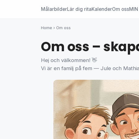
Målarbilder
Lär dig rita
Kalender
Om oss
MIN 
Home
›
Om oss
Om oss – skapat
Hej och välkommen! 👋
Vi är en familj på fem — Jule och Mathias