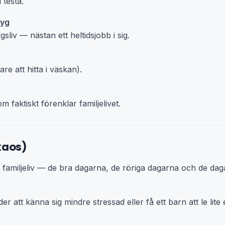
 testa.
tyg
sliv — nästan ett heltidsjobb i sig.
are att hitta i väskan).
faktiskt förenklar familjelivet.
kaos)
get familjeliv — de bra dagarna, de röriga dagarna och de d
r att känna sig mindre stressad eller få ett barn att le lite e