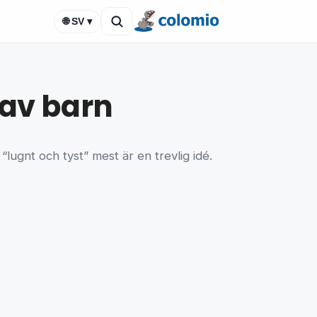
🌐 SV ▾
 av barn
“lugnt och tyst” mest är en trevlig idé.