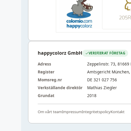
205R
happycolorz GmbH
VERIFIERAT FÖRETAG
Adress
Zeppelinstr. 73, 8166
Register
Amtsgericht München,
Momsreg.nr
DE 321 027 756
Verkställande direktör
Mathias Ziegler
Grundat
2018
Om vårt team
Impressum
Integritetspolicy
Kontakt