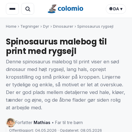
🌐 DA ▾
Home
›
Tegninger
›
Dyr
›
Dinosaurer
›
Spinosaurus rygsejl
Spinosaurus malebog til
print med rygsejl
Denne spinosaurus malebog til print viser en sød
dinosaur med højt rygsejl, lang hals, oprejst
kropsstilling og små prikker på kroppen. Linjerne
er tydelige og enkle, så motivet er let at overskue.
Der er god plads mellem detaljerne ved hale, kløer,
tænder og øjne, og de åbne flader gør siden rolig
at arbejde med.
Forfatter
Mathias
• Far til tre børn
Offentliggjort: 04.05.2026 · Opdateret: 08.05.2026