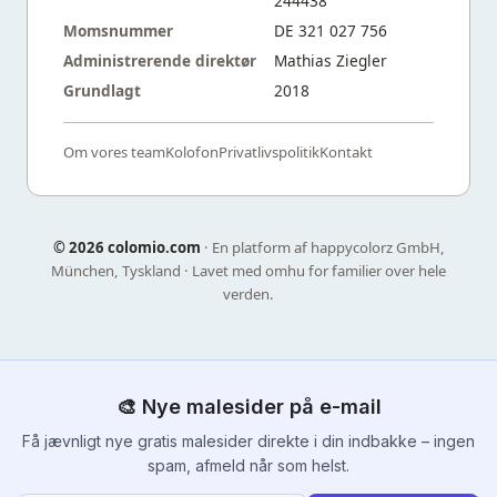
244438
Momsnummer
DE 321 027 756
Administrerende direktør
Mathias Ziegler
Grundlagt
2018
Om vores team
Kolofon
Privatlivspolitik
Kontakt
©
2026 colomio.com
· En platform af happycolorz GmbH,
München, Tyskland · Lavet med omhu for familier over hele
verden.
🎨 Nye malesider på e-mail
Få jævnligt nye gratis malesider direkte i din indbakke – ingen
spam, afmeld når som helst.