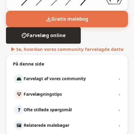
Gratis malebog
Farvelæg online
▶ Se, hvordan vores community farvelagde dette
På denne side
👥
Farvelagt af vores community
›
💡
Farvelægningstips
›
❓
Ofte stillede spørgsmål
›
🖼️
Relaterede malebøger
›