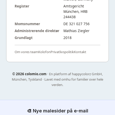
Register
Amtsgericht
München, HRB
244438
Momsnummer
DE 321 027 756
Administrerende direktør
Mathias Ziegler
Grundlagt
2018
Om vores team
Kolofon
Privatlivspolitik
Kontakt
©
2026 colomio.com
· En platform af happycolorz GmbH,
München, Tyskland · Lavet med omhu for familier over hele
verden.
🎨 Nye malesider på e-mail