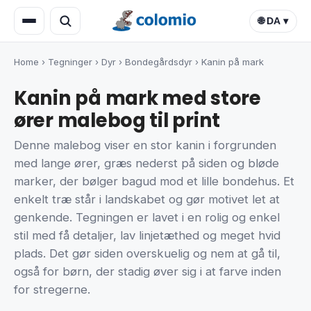
🌐 DA ▾
Home
›
Tegninger
›
Dyr
›
Bondegårdsdyr
›
Kanin på mark
Kanin på mark med store
ører malebog til print
Denne malebog viser en stor kanin i forgrunden
med lange ører, græs nederst på siden og bløde
marker, der bølger bagud mod et lille bondehus. Et
enkelt træ står i landskabet og gør motivet let at
genkende. Tegningen er lavet i en rolig og enkel
stil med få detaljer, lav linjetæthed og meget hvid
plads. Det gør siden overskuelig og nem at gå til,
også for børn, der stadig øver sig i at farve inden
for stregerne.