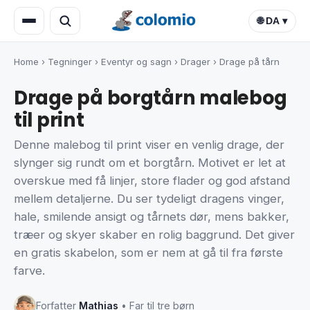
🌐 DA ▾
Home
›
Tegninger
›
Eventyr og sagn
›
Drager
›
Drage på tårn
Drage på borgtårn malebog
til print
Denne malebog til print viser en venlig drage, der
slynger sig rundt om et borgtårn. Motivet er let at
overskue med få linjer, store flader og god afstand
mellem detaljerne. Du ser tydeligt dragens vinger,
hale, smilende ansigt og tårnets dør, mens bakker,
træer og skyer skaber en rolig baggrund. Det giver
en gratis skabelon, som er nem at gå til fra første
farve.
Forfatter
Mathias
• Far til tre børn