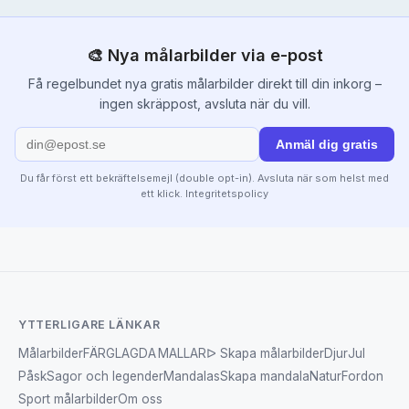
🎨 Nya målarbilder via e-post
Få regelbundet nya gratis målarbilder direkt till din inkorg –
ingen skräppost, avsluta när du vill.
Anmäl dig gratis
Du får först ett bekräftelsemejl (double opt-in). Avsluta när som helst med
ett klick.
Integritetspolicy
YTTERLIGARE LÄNKAR
Målarbilder
FÄRGLAGDA MALLAR
ᐅ Skapa målarbilder
Djur
Jul
Påsk
Sagor och legender
Mandalas
Skapa mandala
Natur
Fordon
Sport målarbilder
Om oss