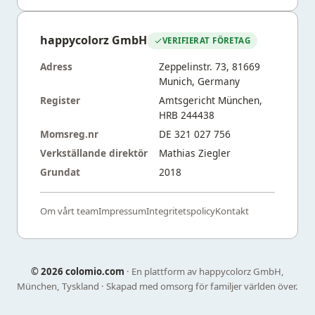
happycolorz GmbH
VERIFIERAT FÖRETAG
Adress
Zeppelinstr. 73, 81669
Munich, Germany
Register
Amtsgericht München,
HRB 244438
Momsreg.nr
DE 321 027 756
Verkställande direktör
Mathias Ziegler
Grundat
2018
Om vårt team
Impressum
Integritetspolicy
Kontakt
©
2026 colomio.com
· En plattform av happycolorz GmbH,
München, Tyskland · Skapad med omsorg för familjer världen över.