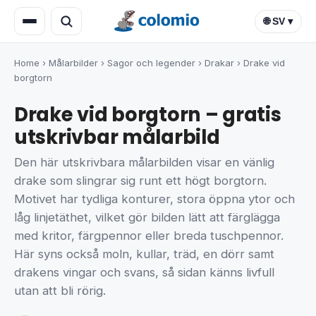
🌐 SV ▾
Home
›
Målarbilder
›
Sagor och legender
›
Drakar
›
Drake vid
borgtorn
Drake vid borgtorn – gratis
utskrivbar målarbild
Den här utskrivbara målarbilden visar en vänlig
drake som slingrar sig runt ett högt borgtorn.
Motivet har tydliga konturer, stora öppna ytor och
låg linjetäthet, vilket gör bilden lätt att färglägga
med kritor, färgpennor eller breda tuschpennor.
Här syns också moln, kullar, träd, en dörr samt
drakens vingar och svans, så sidan känns livfull
utan att bli rörig.