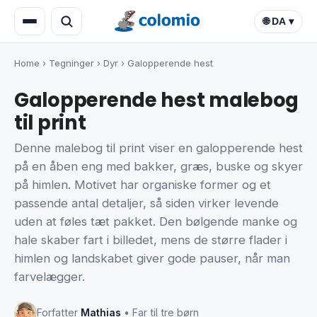
🌐 DA ▾
Home
›
Tegninger
›
Dyr
›
Galopperende hest
Galopperende hest malebog
til print
Denne malebog til print viser en galopperende hest
på en åben eng med bakker, græs, buske og skyer
på himlen. Motivet har organiske former og et
passende antal detaljer, så siden virker levende
uden at føles tæt pakket. Den bølgende manke og
hale skaber fart i billedet, mens de større flader i
himlen og landskabet giver gode pauser, når man
farvelægger.
Forfatter
Mathias
• Far til tre børn