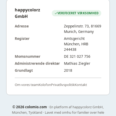
happycolorz
VERIFICERET VIRKSOMHED
GmbH
Adresse
Zeppelinstr. 73, 81669
Munich, Germany
Register
Amtsgericht
München, HRB
244438
Momsnummer
DE 321 027 756
Administrerende direktør
Mathias Ziegler
Grundlagt
2018
Om vores team
Kolofon
Privatlivspolitik
Kontakt
©
2026 colomio.com
· En platform af happycolorz GmbH,
München, Tyskland · Lavet med omhu for familier over hele