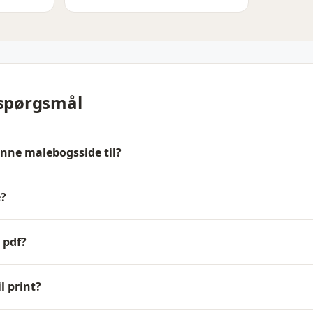
 spørgsmål
enne malebogsside til?
e?
 pdf?
l print?