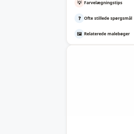
💡
Farvelægningstips
❓
Ofte stillede spørgsmål
🖼️
Relaterede malebøger