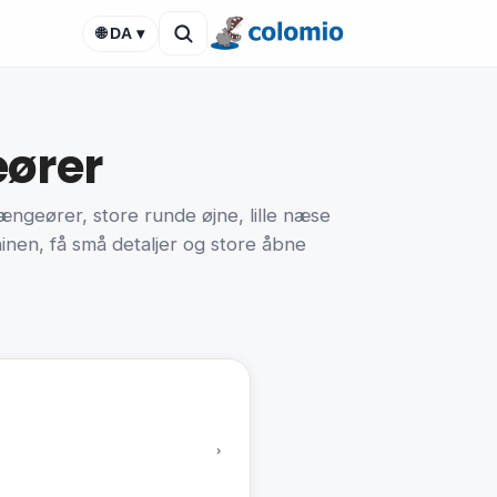
🌐 DA ▾
eører
ængeører, store runde øjne, lille næse
ninen, få små detaljer og store åbne
›