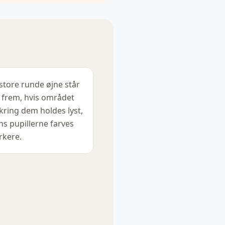
store runde øjne står
t frem, hvis området
ring dem holdes lyst,
s pupillerne farves
kere.