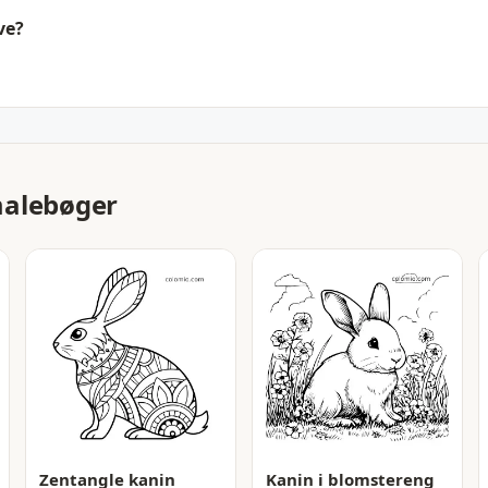
ve?
malebøger
Zentangle kanin
Kanin i blomstereng