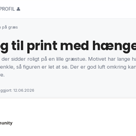
PROFIL 👤
n på græs
g til print med hæng
er sidder roligt på en lille græstue. Motivet har lange h
enkle, så figuren er let at se. Der er god luft omkring ka
e.
iggjort: 12.06.2026
munity