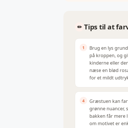
Tips til at f
Brug en lys grund
på kroppen, og gi
kinderne eller den 
næse en blød ros
for et mildt udtry
Græstuen kan farv
grønne nuancer, 
bakken får mere li
om motivet er enk