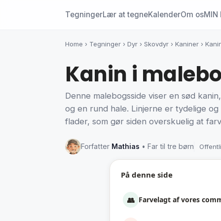
Tegninger
Lær at tegne
Kalender
Om os
MIN 
Home
›
Tegninger
›
Dyr
›
Skovdyr
›
Kaniner
›
Kani
Kanin i malebo
Denne malebogsside viser en sød kanin, d
og en rund hale. Linjerne er tydelige og 
flader, som gør siden overskuelig at farv
Forfatter
Mathias
• Far til tre børn
Offentl
På denne side
👥
Farvelagt af vores com