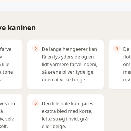
arve kaninen
farve
De lange hængeører kan
De 
v
få en lys yderside og en
flo
lille
lidt varmere farve indeni,
omk
a tone
så ørene bliver tydelige
men
k.
uden at virke tunge.
mør
es i to
Den lille hale kan gøres
så
ekstra blød med korte,
v, selv
lette strøg i hvid, grå
elt.
eller beige.