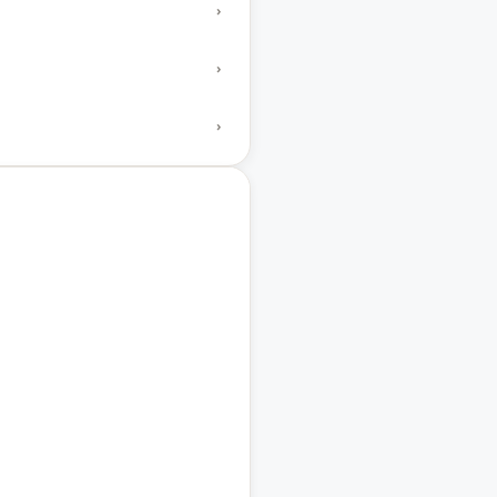
›
›
›