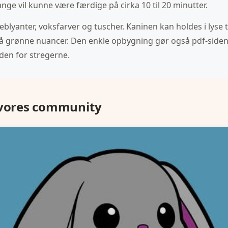
ge vil kunne være færdige på cirka 10 til 20 minutter.
veblyanter, voksfarver og tuscher. Kaninen kan holdes i lyse 
å grønne nuancer. Den enkle opbygning gør også pdf-siden g
en for stregerne.
 vores community