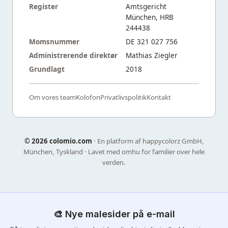
Register
Amtsgericht
München, HRB
244438
Momsnummer
DE 321 027 756
Administrerende direktør
Mathias Ziegler
Grundlagt
2018
Om vores team
Kolofon
Privatlivspolitik
Kontakt
©
2026 colomio.com
· En platform af happycolorz GmbH,
München, Tyskland · Lavet med omhu for familier over hele
verden.
🎨 Nye malesider på e-mail