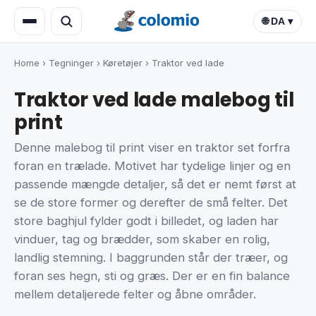
🌐 DA ▾
Home
›
Tegninger
›
Køretøjer
›
Traktor ved lade
Traktor ved lade malebog til
print
Denne malebog til print viser en traktor set forfra
foran en trælade. Motivet har tydelige linjer og en
passende mængde detaljer, så det er nemt først at
se de store former og derefter de små felter. Det
store baghjul fylder godt i billedet, og laden har
vinduer, tag og brædder, som skaber en rolig,
landlig stemning. I baggrunden står der træer, og
foran ses hegn, sti og græs. Der er en fin balance
mellem detaljerede felter og åbne områder.