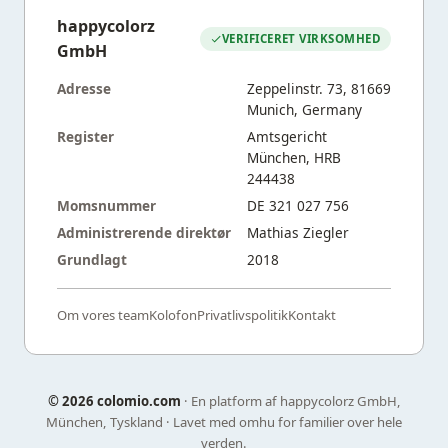
happycolorz
VERIFICERET VIRKSOMHED
GmbH
Adresse
Zeppelinstr. 73, 81669
Munich, Germany
Register
Amtsgericht
München, HRB
244438
Momsnummer
DE 321 027 756
Administrerende direktør
Mathias Ziegler
Grundlagt
2018
Om vores team
Kolofon
Privatlivspolitik
Kontakt
©
2026 colomio.com
· En platform af happycolorz GmbH,
München, Tyskland · Lavet med omhu for familier over hele
verden.