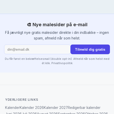
🎨 Nye malesider på e-mail
Få jævnligt nye gratis malesider direkte i din indbakke – ingen
spam, afmeld når som helst.
Tilmeld dig gratis
Du får først en bekræftelsesmail (double opt-in). Afmeld når som helst med
ét klik.
Privatlivspolitik
YDERLIGERE LINKS
Kalender
Kalender 2026
Kalender 2027
Redigerbar kalender
Juni 2026
Juli 2026
August 2026
September 2026
Oktober 2026