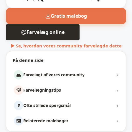
Gratis malebog
Farvelæg online
▶ Se, hvordan vores community farvelagde dette
På denne side
👥
Farvelagt af vores community
›
💡
Farvelægningstips
›
❓
Ofte stillede spørgsmål
›
🖼️
Relaterede malebøger
›