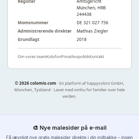
Register
Amtsgericht
München, HRB
244438
Momsnummer
DE 321 027 756
Administrerende direktør
Mathias Ziegler
Grundlagt
2018
Om vores team
Kolofon
Privatlivspolitik
Kontakt
©
2026 colomio.com
· En platform af happycolorz GmbH,
München, Tyskland · Lavet med omhu for familier over hele
verden.
🎨 Nye malesider på e-mail
Få jævnligt nye gratis malesider direkte i din indbakke – ingen