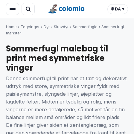
🌐 DA ▾
Home
›
Tegninger
›
Dyr
›
Skovdyr
›
Sommerfugle
›
Sommerfugl
mønster
Sommerfugl malebog til
print med symmetriske
vinger
Denne sommerfugl til print har et tæt og dekorativt
udtryk med store, symmetriske vinger fyldt med
paisleymønstre, slyngede linjer, øjepletter og
lagdelte felter. Midten er tydelig og rolig, mens
vingerne er mere detaljerede, så motivet får en fin
balance mellem små områder og lidt friere plads.
De fine linjer giver siden et zentanglepræg, som
gør den spændende at farvelægge fra kant til kant.