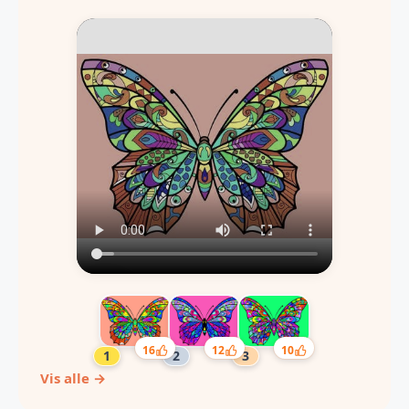
16
12
10
Vis alle →