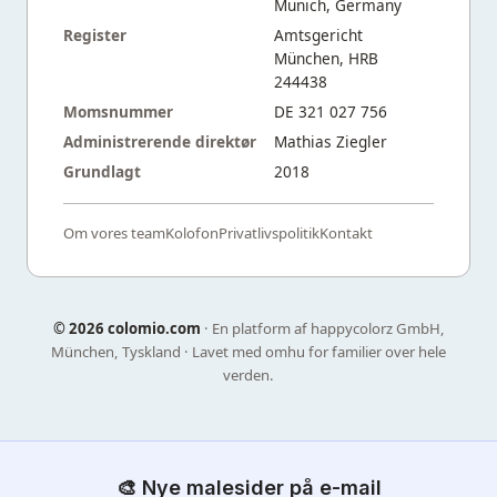
Munich, Germany
Register
Amtsgericht
München, HRB
244438
Momsnummer
DE 321 027 756
Administrerende direktør
Mathias Ziegler
Grundlagt
2018
Om vores team
Kolofon
Privatlivspolitik
Kontakt
©
2026 colomio.com
· En platform af happycolorz GmbH,
München, Tyskland · Lavet med omhu for familier over hele
verden.
🎨 Nye malesider på e-mail