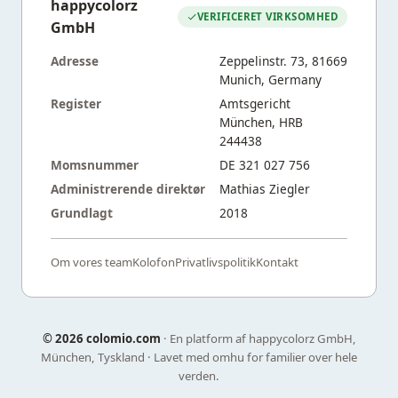
happycolorz
VERIFICERET VIRKSOMHED
GmbH
Adresse
Zeppelinstr. 73, 81669
Munich, Germany
Register
Amtsgericht
München, HRB
244438
Momsnummer
DE 321 027 756
Administrerende direktør
Mathias Ziegler
Grundlagt
2018
Om vores team
Kolofon
Privatlivspolitik
Kontakt
©
2026 colomio.com
· En platform af happycolorz GmbH,
München, Tyskland · Lavet med omhu for familier over hele
verden.