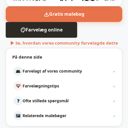
Gratis malebog
Farvelæg online
▶ Se, hvordan vores community farvelagde dette
På denne side
👥
Farvelagt af vores community
›
💡
Farvelægningstips
›
❓
Ofte stillede spørgsmål
›
🖼️
Relaterede malebøger
›