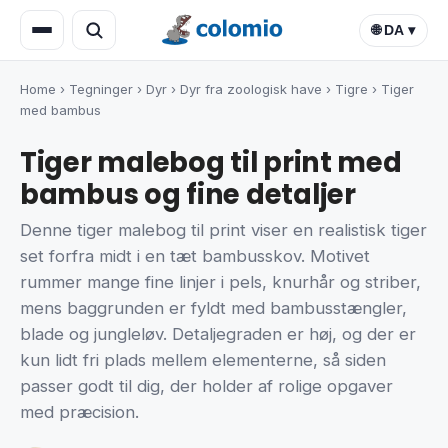
🌐 DA ▾
Home
›
Tegninger
›
Dyr
›
Dyr fra zoologisk have
›
Tigre
›
Tiger
med bambus
Tiger malebog til print med
bambus og fine detaljer
Denne tiger malebog til print viser en realistisk tiger
set forfra midt i en tæt bambusskov. Motivet
rummer mange fine linjer i pels, knurhår og striber,
mens baggrunden er fyldt med bambusstængler,
blade og jungleløv. Detaljegraden er høj, og der er
kun lidt fri plads mellem elementerne, så siden
passer godt til dig, der holder af rolige opgaver
med præcision.